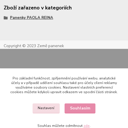
Zboží zařazeno v kategoriích
Panenky PAOLA REINA
Copyright © 2023 Země panenek
Pro základní funkčnost, zpříjemnění používání webu, analytické
účely a v případě udělení souhlasu také pro účely cílení reklamy
využíváme soubory cookies. Nastavení vlastních preferencí
cookies můžete kdykoli upravit odkazem ve spodní části stránek.
Kontakty
Souhlasím
Nastavení
722 000 724
PO-PÁ 10-20h., SO+NE 14-20h.
Souhlas můžete odmítnout
zde
.