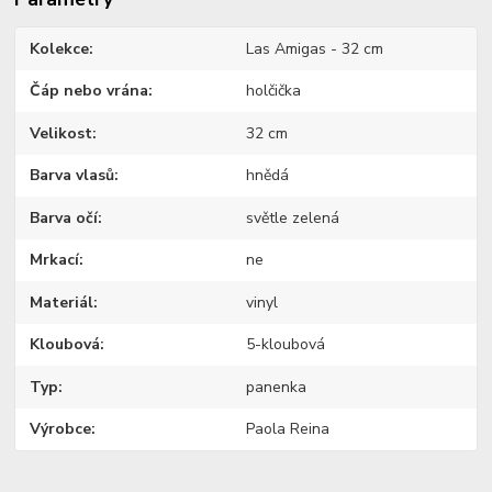
Kolekce
Las Amigas - 32 cm
Čáp nebo vrána
holčička
Velikost
32 cm
Barva vlasů
hnědá
Barva očí
světle zelená
Mrkací
ne
Materiál
vinyl
Kloubová
5-kloubová
Typ
panenka
Výrobce
Paola Reina