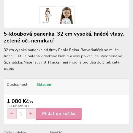
5-kloubová panenka, 32 cm vysoká, hnědé vlasy,
zelené oči, nemrkací
32 cm vysoká panenka od firmy Paola Reina. Barva šatiček se může
trochu lišit. Je balena v dárkové krabici a voní po vanilce. Vyrobena ve
Španělsku. Materiál vinyl. Hračka není vhodná pro děti do 3 let.
celý
popis
Dostupnost
Skladem
1 080 Kč
/
ks
893 Kč
bez DPH
Přidat do košíku
Číslo produktu:
504470