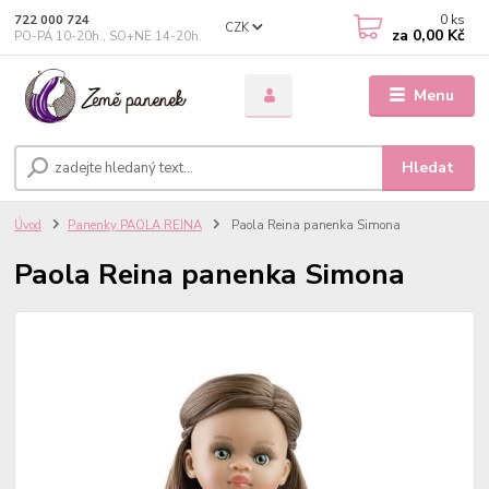
0
ks
722 000 724
CZK
za
0,00 Kč
PO-PÁ 10-20h., SO+NE 14-20h.
Menu
Hledat
Úvod
Panenky PAOLA REINA
Paola Reina panenka Simona
Paola Reina panenka Simona