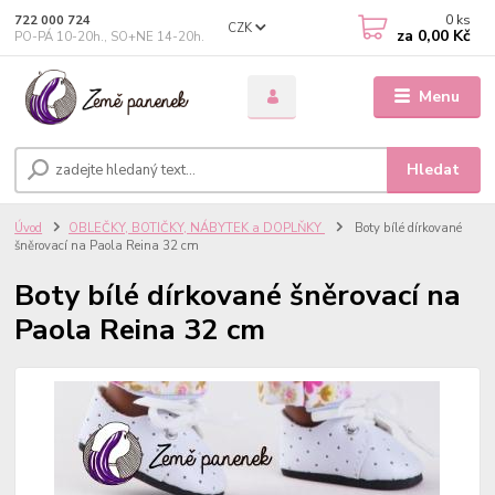
0
ks
722 000 724
CZK
za
0,00 Kč
PO-PÁ 10-20h., SO+NE 14-20h.
Menu
Hledat
Úvod
OBLEČKY, BOTIČKY, NÁBYTEK a DOPLŇKY
Boty bílé dírkované
šněrovací na Paola Reina 32 cm
Boty bílé dírkované šněrovací na
Paola Reina 32 cm