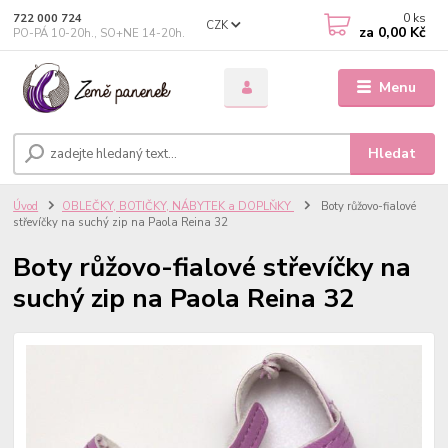
0
ks
722 000 724
CZK
za
0,00 Kč
PO-PÁ 10-20h., SO+NE 14-20h.
Menu
Hledat
Úvod
OBLEČKY, BOTIČKY, NÁBYTEK a DOPLŇKY
Boty růžovo-fialové
střevíčky na suchý zip na Paola Reina 32
Boty růžovo-fialové střevíčky na
suchý zip na Paola Reina 32