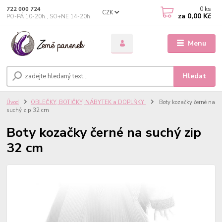
0
ks
722 000 724
CZK
za
0,00 Kč
PO-PÁ 10-20h., SO+NE 14-20h.
Menu
Hledat
Úvod
OBLEČKY, BOTIČKY, NÁBYTEK a DOPLŇKY
Boty kozačky černé na
suchý zip 32 cm
Boty kozačky černé na suchý zip
32 cm