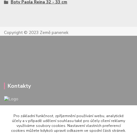
Boty Paola Reina 32 - 33 cm
Copyright © 2023 Země panenek
Kontakty
722 000 724
Pro základní funkčnost, zpříjemnění používání webu, analytické
PO-PÁ 10-20h., SO+NE 14-20h.
účely a v případě udělení souhlasu také pro účely cílení reklamy
využíváme soubory cookies. Nastavení vlastních preferencí
zemepanenek@gmail.com
cookies můžete kdykoli upravit odkazem ve spodní části stránek.