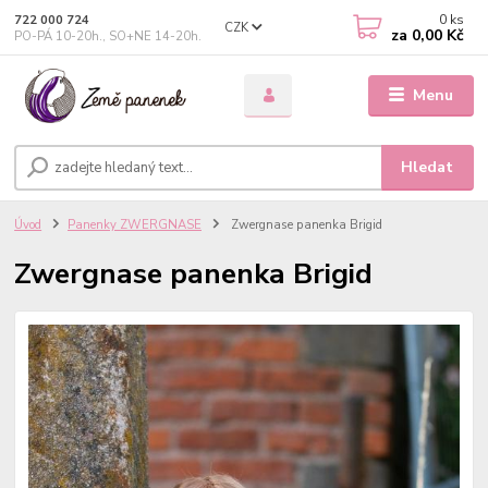
0
ks
722 000 724
CZK
za
0,00 Kč
PO-PÁ 10-20h., SO+NE 14-20h.
Menu
Hledat
Úvod
Panenky ZWERGNASE
Zwergnase panenka Brigid
Zwergnase panenka Brigid