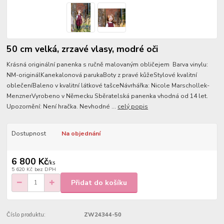
50 cm velká, zrzavé vlasy, modré oči
Krásná originální panenka s ručně malovaným obličejem Barva vinylu:
NM-originálKanekalonová parukaBoty z pravé kůžeStylové kvalitní
oblečeníBaleno v kvalitní látkové tašceNávrhářka: Nicole Marschollek-
MenznerVyrobeno v Německu Sběratelská panenka vhodná od 14 let.
Upozornění: Není hračka. Nevhodné ...
celý popis
Dostupnost
Na objednání
6 800 Kč
/
ks
5 620 Kč
bez DPH
Přidat do košíku
Číslo produktu:
ZW24344-50