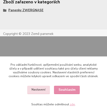
Zboží zařazeno v kategoriích
Panenky ZWERGNASE
Copyright © 2023 Země panenek
Pro základní funkčnost, zpříjemnění používání webu, analytické
účely a v případě udělení souhlasu také pro účely cílení reklamy
využíváme soubory cookies. Nastavení vlastních preferencí
Kontakty
cookies můžete kdykoli upravit odkazem ve spodní části stránek.
Souhlasím
Nastavení
722 000 724
PO-PÁ 10-20h., SO+NE 14-20h.
Souhlas můžete odmítnout
zde
.