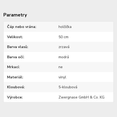
Parametry
Čáp nebo vrána
holčička
Velikost
50 cm
Barva vlasů
zrzavá
Barva očí
modrá
Mrkací
ne
Materiál
vinyl
Kloubová
5-kloubová
Výrobce
Zwergnase GmbH & Co. KG