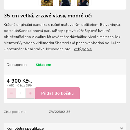
35 cm velká, zrzavé vlasy, modré oči
Krásná originální panenka s ručně malovaným obličejem Barva vinylu:
porcelánKanekalonová parukaBoty z pravé kůžeStylové kvalitní
oblečeníBaleno v kvalitní látkové tašceNávrhářka: Nicole Marschollek-
MenznerVyrobeno v Německu Sběratelská panenka vhodná od 14 let.
Upozornění: Není hračka. Nevhodné pro...
celý popis
Dostupnost
Skladem
4 900 Kč
/
ks
4 050 Kč
bez DPH
Přidat do košíku
Číslo produktu:
ZW22302-35
Kompletní specifikace