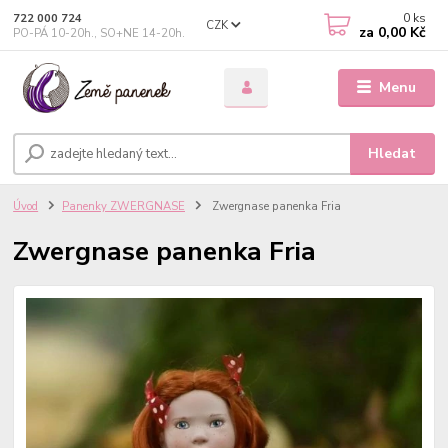
0
ks
722 000 724
CZK
za
0,00 Kč
PO-PÁ 10-20h., SO+NE 14-20h.
Menu
Hledat
Úvod
Panenky ZWERGNASE
Zwergnase panenka Fria
Zwergnase panenka Fria