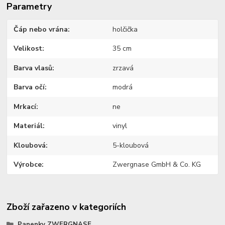
Parametry
Čáp nebo vrána
holčička
Velikost
35 cm
Barva vlasů
zrzavá
Barva očí
modrá
Mrkací
ne
Materiál
vinyl
Kloubová
5-kloubová
Výrobce
Zwergnase GmbH & Co. KG
Zboží zařazeno v kategoriích
Panenky ZWERGNASE