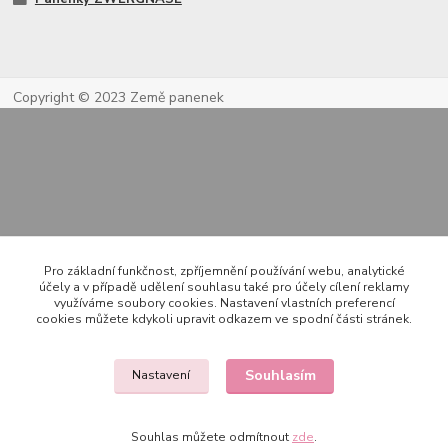
Copyright © 2023 Země panenek
Kontakty
Pro základní funkčnost, zpříjemnění používání webu, analytické
účely a v případě udělení souhlasu také pro účely cílení reklamy
využíváme soubory cookies. Nastavení vlastních preferencí
cookies můžete kdykoli upravit odkazem ve spodní části stránek.
722 000 724
PO-PÁ 10-20h., SO+NE 14-20h.
Souhlasím
Nastavení
zemepanenek@gmail.com
Souhlas můžete odmítnout
zde
.