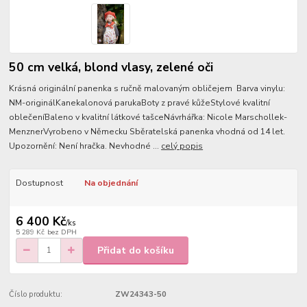
50 cm velká, blond vlasy, zelené oči
Krásná originální panenka s ručně malovaným obličejem Barva vinylu:
NM-originálKanekalonová parukaBoty z pravé kůžeStylové kvalitní
oblečeníBaleno v kvalitní látkové tašceNávrhářka: Nicole Marschollek-
MenznerVyrobeno v Německu Sběratelská panenka vhodná od 14 let.
Upozornění: Není hračka. Nevhodné ...
celý popis
Dostupnost
Na objednání
6 400 Kč
/
ks
5 289 Kč
bez DPH
Přidat do košíku
Číslo produktu:
ZW24343-50