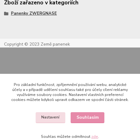
Zboží zařazeno v kategoriích
Panenky ZWERGNASE
Copyright © 2023 Země panenek
Pro základní funkčnost, zpříjemnění používání webu, analytické
účely a v případě udělení souhlasu také pro účely cílení reklamy
využíváme soubory cookies. Nastavení vlastních preferencí
Kontakty
cookies můžete kdykoli upravit odkazem ve spodní části stránek.
Souhlasím
Nastavení
722 000 724
PO-PÁ 10-20h., SO+NE 14-20h.
Souhlas můžete odmítnout
zde
.