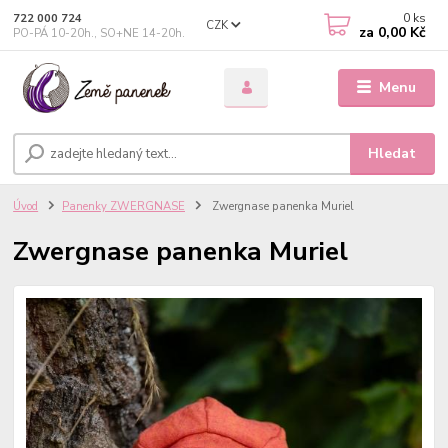
0
ks
722 000 724
CZK
za
0,00 Kč
PO-PÁ 10-20h., SO+NE 14-20h.
Menu
Hledat
Úvod
Panenky ZWERGNASE
Zwergnase panenka Muriel
Zwergnase panenka Muriel