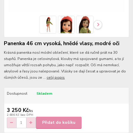
Panenka 46 cm vysoká, hnědé vlasy, modré oči
Krásná panenka nosí módní oblečení, které se dá ručně prát na 30
stupňů. Panenka je celovinylová, klouby má spojované gumami, a to jí
umožňuje větší rozsah pohybu, jako např. rozpažit. Oči má nemrkací,
akrylové a řasy jsou nalepované. Vlásky se dají česat a upravovat je do
různých účesů, jsou ze ...
celý popis
Dostupnost
Skladem
3 250 Kč
/
ks
2 686 Kč
bez DPH
Přidat do košíku