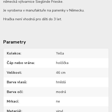
německá výtvarnice Sieglinde Frieske.
Je vyrobena v manufaktuře na panenky v Německu.
Hračka není vhodná pro děti do 3 let.
Parametry
Kolekce
Yella
Čáp nebo vrána
holčička
Velikost
46 cm
Barva vlasů
hnědá
Barva očí
modrá
Mrkací
ne
Materiál
vinyl