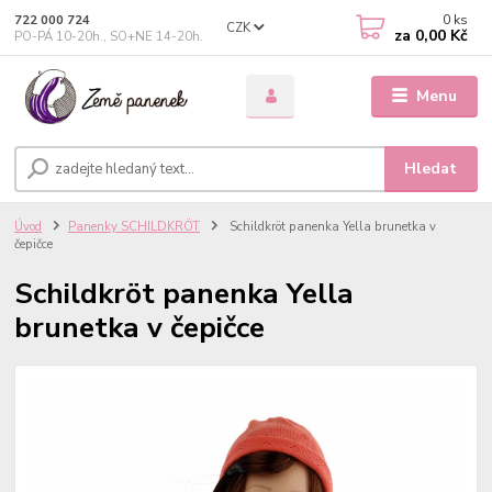
0
ks
722 000 724
CZK
za
0,00 Kč
PO-PÁ 10-20h., SO+NE 14-20h.
Menu
Hledat
Úvod
Panenky SCHILDKRÖT
Schildkröt panenka Yella brunetka v
čepičce
Schildkröt panenka Yella
brunetka v čepičce