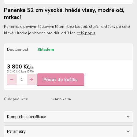
Panenka 52 cm vysoká, hnědé vlasy, modré oči,
mrkací
Panenka s pevným látkovým tělem, bez kloubů, stojící, s vlásky po celé
hlavě. Hračka je vhodná pro děti od 3 let.
celý popis
Dostupnost
Skladem
3 800 Kč
/
ks
3 140 Kč
bez DPH
Přidat do košíku
Číslo produktu:
S34152684
Kompletní specifikace
Parametry