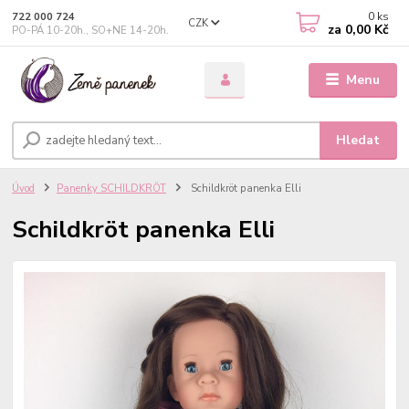
0
ks
722 000 724
CZK
za
0,00 Kč
PO-PÁ 10-20h., SO+NE 14-20h.
Menu
Hledat
Úvod
Panenky SCHILDKRÖT
Schildkröt panenka Elli
Schildkröt panenka Elli