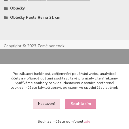
Oblečky
Oblečky Paola Reina 21 cm
Copyright © 2023 Země panenek
Pro základní funkčnost, zpříjemnění používání webu, analytické
účely a v případě udělení souhlasu také pro účely cílení reklamy
využíváme soubory cookies. Nastavení vlastních preferencí
cookies můžete kdykoli upravit odkazem ve spodní části stránek.
Kontakty
Souhlasím
Nastavení
722 000 724
Souhlas můžete odmítnout
zde
.
PO-PÁ 10-20h., SO+NE 14-20h.