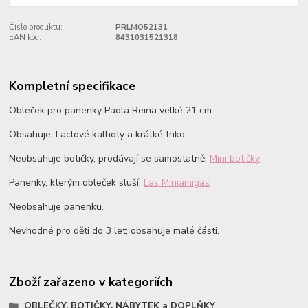
Číslo produktu:
PRLMO52131
EAN kód:
8431031521318
Kompletní specifikace
Obleček pro panenky Paola Reina velké 21 cm.
Obsahuje: Laclové kalhoty a krátké triko.
Neobsahuje botičky, prodávají se samostatně:
Mini botičky
Panenky, kterým obleček sluší:
Las Miniamigas
Neobsahuje panenku.
Nevhodné pro děti do 3 let; obsahuje malé části.
Zboží zařazeno v kategoriích
OBLEČKY, BOTIČKY, NÁBYTEK a DOPLŇKY