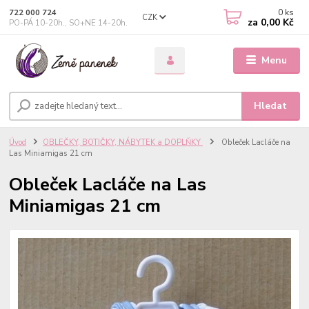
0
ks
722 000 724
CZK
za
0,00 Kč
PO-PÁ 10-20h., SO+NE 14-20h.
Menu
Hledat
Úvod
OBLEČKY, BOTIČKY, NÁBYTEK a DOPLŇKY
Obleček Lacláče na
Las Miniamigas 21 cm
Obleček Lacláče na Las
Miniamigas 21 cm