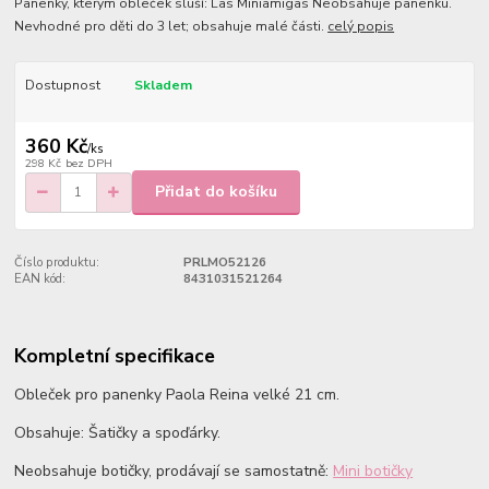
Panenky, kterým obleček sluší: Las Miniamigas Neobsahuje panenku.
Nevhodné pro děti do 3 let; obsahuje malé části.
celý popis
Dostupnost
Skladem
360 Kč
/
ks
298 Kč
bez DPH
Přidat do košíku
Číslo produktu:
PRLMO52126
EAN kód:
8431031521264
Kompletní specifikace
Obleček pro panenky Paola Reina velké 21 cm.
Obsahuje: Šatičky a spoďárky.
Neobsahuje botičky, prodávají se samostatně:
Mini botičky