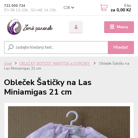
0
ks
722 000 724
CZK
za
0,00 Kč
PO-PÁ 10-20h., SO+NE 14-20h.
Menu
Hledat
Úvod
OBLEČKY, BOTIČKY, NÁBYTEK a DOPLŇKY
Obleček Šatičky na
Las Miniamigas 21 cm
Obleček Šatičky na Las
Miniamigas 21 cm