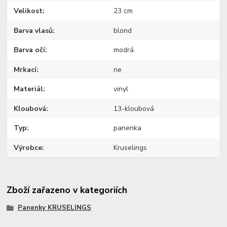
Velikost
23 cm
Barva vlasů
blond
Barva očí
modrá
Mrkací
ne
Materiál
vinyl
Kloubová
13-kloubová
Typ
panenka
Výrobce
Kruselings
Zboží zařazeno v kategoriích
Panenky KRUSELINGS