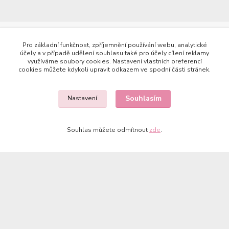
Copyright © 2023 Země panenek
Pro základní funkčnost, zpříjemnění používání webu, analytické
účely a v případě udělení souhlasu také pro účely cílení reklamy
využíváme soubory cookies. Nastavení vlastních preferencí
cookies můžete kdykoli upravit odkazem ve spodní části stránek.
Souhlasím
Nastavení
Kontakty
Souhlas můžete odmítnout
zde
.
722 000 724
PO-PÁ 10-20h., SO+NE 14-20h.
zemepanenek@gmail.com