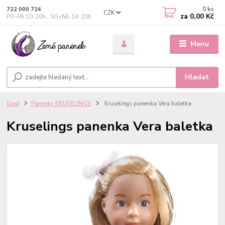
0
ks
722 000 724
CZK
za
0,00 Kč
PO-PÁ 10-20h., SO+NE 14-20h.
Menu
Hledat
Úvod
Panenky KRUSELINGS
Kruselings panenka Vera baletka
Kruselings panenka Vera baletka