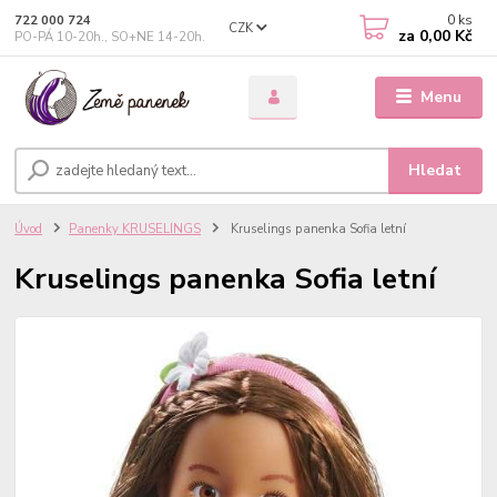
0
ks
722 000 724
CZK
za
0,00 Kč
PO-PÁ 10-20h., SO+NE 14-20h.
Menu
Hledat
Úvod
Panenky KRUSELINGS
Kruselings panenka Sofia letní
Kruselings panenka Sofia letní