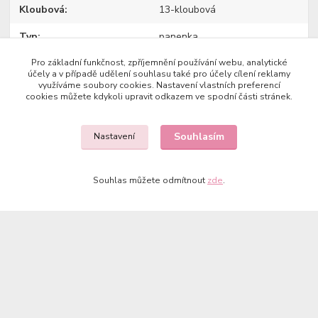
Kloubová
13-kloubová
Typ
panenka
Pro základní funkčnost, zpříjemnění používání webu, analytické
Výrobce
Kruselings
účely a v případě udělení souhlasu také pro účely cílení reklamy
využíváme soubory cookies. Nastavení vlastních preferencí
cookies můžete kdykoli upravit odkazem ve spodní části stránek.
Zboží zařazeno v kategoriích
Souhlasím
Nastavení
Panenky KRUSELINGS
Souhlas můžete odmítnout
zde
.
Copyright © 2023 Země panenek