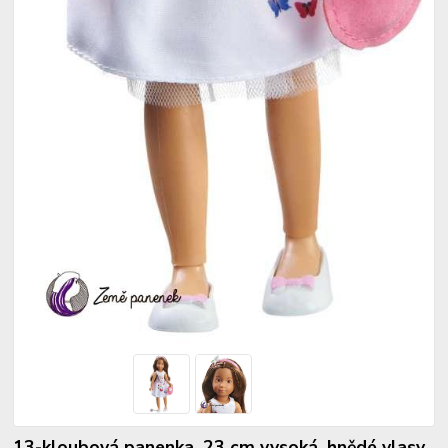
13-kloubová panenka, 23 cm vysoká, hnědé vlasy,