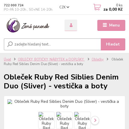
0
ks
722 000 724
CZK
za
0,00 Kč
PO-PÁ 10-20h., SO+NE 14-20h.
Menu
Hledat
Úvod
OBLEČKY, BOTIČKY, NÁBYTEK a DOPLŇKY
Oblečky
Obleček
Ruby Red Siblies Denim Duo (Sliver) - vestička a boty
Obleček Ruby Red Siblies Denim
Duo (Sliver) - vestička a boty