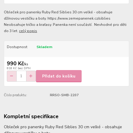
Obleček pro panenky Ruby Red Siblies 30 cm velké - obsahuje
džínovou vestičku a boty. https://www.zemepanenek.cz/siblies
Neobsahuje tričko a kraťasy. Panenka není součástí. Nevhodné pro děti
do 3 let.
celý popis
Dostupnost
Skladem
990 Kč
/
ks
818 Kč
bez DPH
Přidat do košíku
Číslo produktu:
RRSO-SMB-2207
Kompletní specifikace
Obleček pro panenky Ruby Red Siblies 30 cm velké - obsahuje