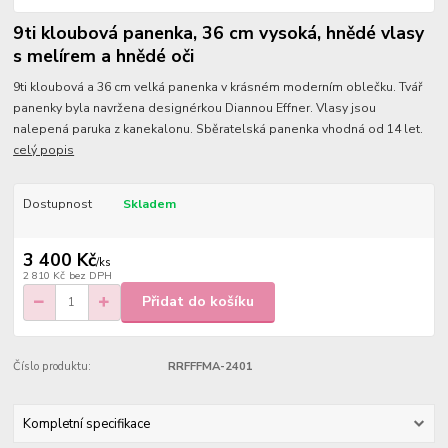
9ti kloubová panenka, 36 cm vysoká, hnědé vlasy
s melírem a hnědé oči
9ti kloubová a 36 cm velká panenka v krásném moderním oblečku. Tvář
panenky byla navržena designérkou Diannou Effner. Vlasy jsou
nalepená paruka z kanekalonu. Sběratelská panenka vhodná od 14 let.
celý popis
Dostupnost
Skladem
3 400 Kč
/
ks
2 810 Kč
bez DPH
Přidat do košíku
Číslo produktu:
RRFFFMA-2401
Kompletní specifikace