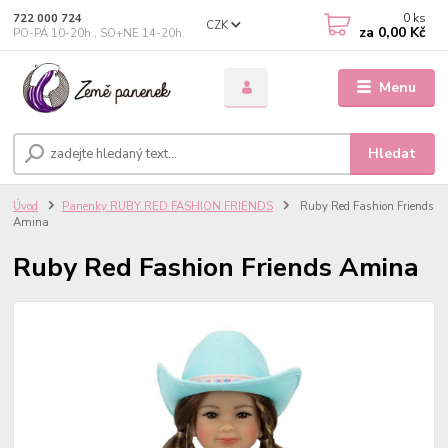
0
ks
722 000 724
CZK
za
0,00 Kč
PO-PÁ 10-20h., SO+NE 14-20h.
Menu
Hledat
Úvod
Panenky RUBY RED FASHION FRIENDS
Ruby Red Fashion Friends
Amina
Ruby Red Fashion Friends Amina