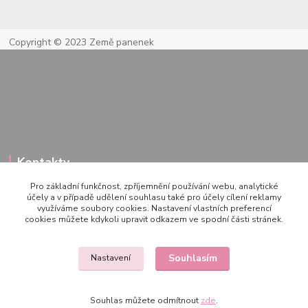
Copyright © 2023 Země panenek
Kontakty
Pro základní funkčnost, zpříjemnění používání webu, analytické
účely a v případě udělení souhlasu také pro účely cílení reklamy
využíváme soubory cookies. Nastavení vlastních preferencí
722 000 724
cookies můžete kdykoli upravit odkazem ve spodní části stránek.
PO-PÁ 10-20h., SO+NE 14-20h.
zemepanenek@gmail.com
Souhlasím
Nastavení
Souhlas můžete odmítnout
zde
.