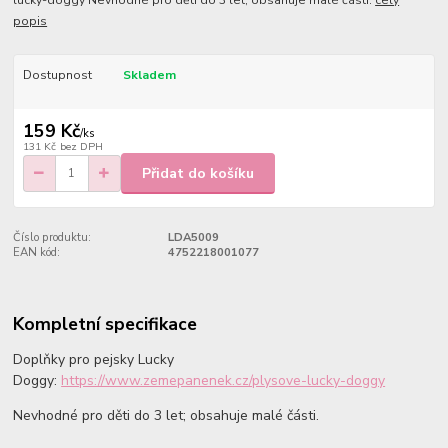
lucky-doggy Nevhodné pro děti do 3 let; obsahuje malé části.
celý
popis
Dostupnost
Skladem
159 Kč
/
ks
131 Kč
bez DPH
Přidat do košíku
Číslo produktu:
LDA5009
EAN kód:
4752218001077
Kompletní specifikace
Doplňky pro pejsky Lucky
Doggy:
https://www.zemepanenek.cz/plysove-lucky-doggy
Nevhodné pro děti do 3 let; obsahuje malé části.