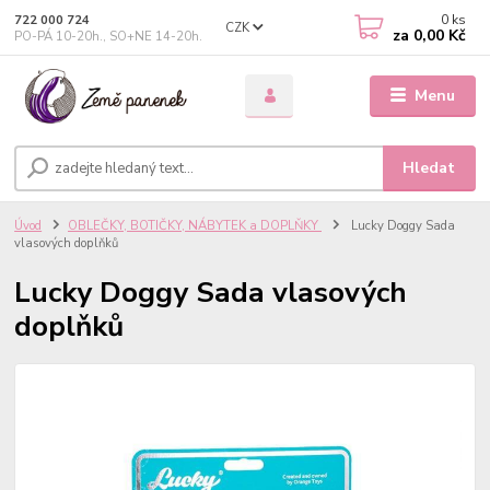
0
ks
722 000 724
CZK
za
0,00 Kč
PO-PÁ 10-20h., SO+NE 14-20h.
Menu
Hledat
Úvod
OBLEČKY, BOTIČKY, NÁBYTEK a DOPLŇKY
Lucky Doggy Sada
vlasových doplňků
Lucky Doggy Sada vlasových
doplňků