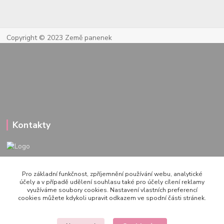
Copyright © 2023 Země panenek
Kontakty
722 000 724
Pro základní funkčnost, zpříjemnění používání webu, analytické
PO-PÁ 10-20h., SO+NE 14-20h.
účely a v případě udělení souhlasu také pro účely cílení reklamy
využíváme soubory cookies. Nastavení vlastních preferencí
zemepanenek@gmail.com
cookies můžete kdykoli upravit odkazem ve spodní části stránek.