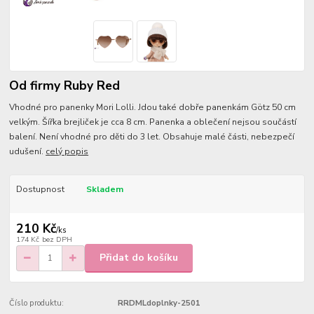
Od firmy Ruby Red
Vhodné pro panenky Mori Lolli. Jdou také dobře panenkám Götz 50 cm
velkým. Šířka brejliček je cca 8 cm. Panenka a oblečení nejsou součástí
balení. Není vhodné pro děti do 3 let. Obsahuje malé části, nebezpečí
udušení.
celý popis
Dostupnost
Skladem
210 Kč
/
ks
174 Kč
bez DPH
Přidat do košíku
Číslo produktu:
RRDMLdoplnky-2501