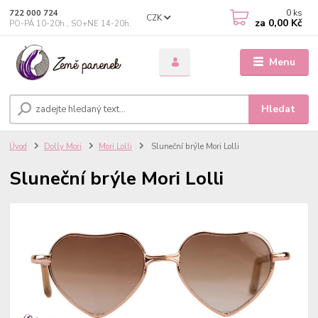
0
ks
722 000 724
CZK
za
0,00 Kč
PO-PÁ 10-20h., SO+NE 14-20h.
Menu
Hledat
Úvod
Dolly Mori
Mori Lolli
Sluneční brýle Mori Lolli
Sluneční brýle Mori Lolli