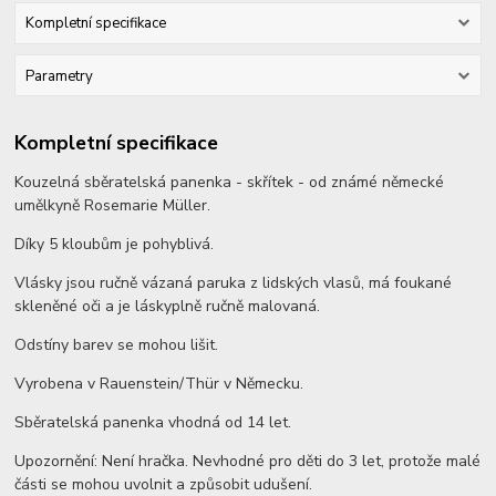
Kompletní specifikace
Parametry
Kompletní specifikace
Kouzelná sběratelská panenka - skřítek - od známé německé
umělkyně Rosemarie Müller.
Díky 5 kloubům je pohyblivá.
Vlásky jsou ručně vázaná paruka z lidských vlasů, má foukané
skleněné oči a je láskyplně ručně malovaná.
Odstíny barev se mohou lišit.
Vyrobena v Rauenstein/Thür v Německu.
Sběratelská panenka vhodná od 14 let.
Upozornění: Není hračka. Nevhodné pro děti do 3 let, protože malé
části se mohou uvolnit a způsobit udušení.