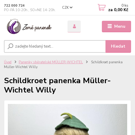
0
ks
722 000 724
CZK
za
0,00 Kč
PO-PÁ 10-20h., SO+NE 14-20h.
Menu
Hledat
Úvod
Panenky sběratelské MÜLLER-WICHTEL
Schildkroet panenka
Müller-Wichtel Willy
Schildkroet panenka Müller-
Wichtel Willy