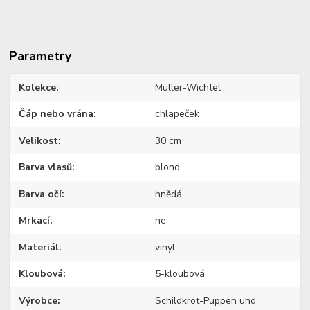
Parametry
Kolekce
Müller-Wichtel
Čáp nebo vrána
chlapeček
Velikost
30 cm
Barva vlasů
blond
Barva očí
hnědá
Mrkací
ne
Materiál
vinyl
Kloubová
5-kloubová
Výrobce
Schildkröt-Puppen und