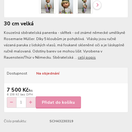
30 cm velká
Kouzelná sběratelská panenka - skřítek - od známé německé umělkyně
Rosemarie Müller. Díky 5 kloubům je pohyblivá. Vlásky jsou ručně
vázaná paruka z lidských vlasů, má foukané skleněné oči a je láskyplně
ručně malovaná. Odstíny barev se mohou lišit. Vyrobena v
Rauenstein/Thür v Německu. Sběratelská ...
celý popis
Dostupnost
Na objednání
7 500 Kč
/
ks
6 198 Kč
bez DPH
Přidat do košíku
Číslo produktu:
SCH43230319