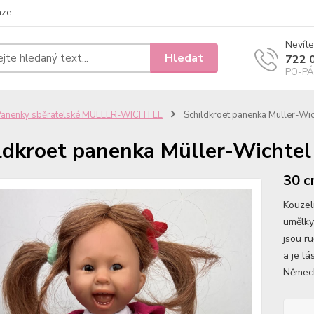
nze
Nevíte
Hledat
722 
PO-PÁ 
Panenky sběratelské MÜLLER-WICHTEL
Schildkroet panenka Müller-Wic
ldkroet panenka Müller-Wichtel
30 c
Kouzel
umělky
jsou r
a je l
Německ