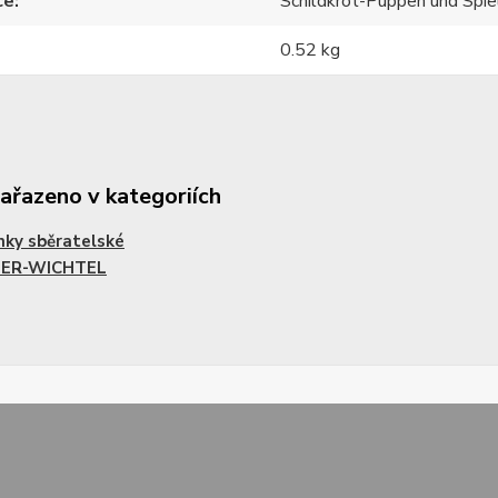
ce
Schildkröt-Puppen und Sp
0.52 kg
zařazeno v kategoriích
ky sběratelské
ER-WICHTEL