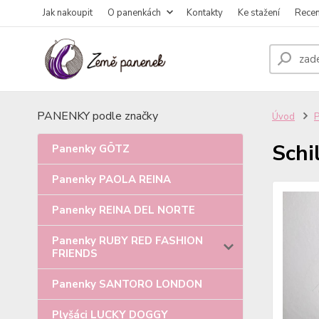
Jak nakoupit
O panenkách
Kontakty
Ke stažení
Rece
PANENKY podle značky
Úvod
Schi
Panenky GÖTZ
Panenky PAOLA REINA
Panenky REINA DEL NORTE
Panenky RUBY RED FASHION
FRIENDS
Panenky SANTORO LONDON
Plyšáci LUCKY DOGGY