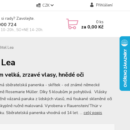
Přihlášení
CZK
 si rady? Zavolejte.
0
ks
000 724
za
0,00 Kč
10-20h., SO+NE 14-20h.
htel Lea
 Lea
m velká, zrzavé vlasy, hnědé oči
ná sběratelská panenka - skřítek - od známé německé
ně Rosemarie Müller. Díky 5 kloubům je pohyblivá. Vlásky
učně vázaná paruka z lidských vlasů, má foukané skleněné oči
áskyplně ručně malovaná. Vyrobena v Rauenstein/Thür v
u. Sběratelská panenka vhodná od 14 let. ...
celý popis