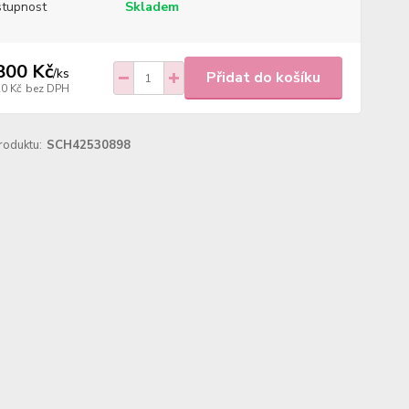
tupnost
Skladem
800 Kč
/
ks
Přidat do košíku
20 Kč
bez DPH
roduktu:
SCH42530898