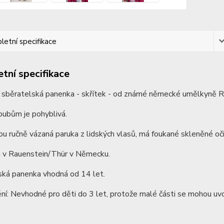
etní specifikace
tní specifikace
 sběratelská panenka - skřítek - od známé německé umělkyně R
oubům je pohyblivá.
ou ručně vázaná paruka z lidských vlasů, má foukané skleněné oči
 v Rauenstein/Thür v Německu.
ská panenka vhodná od 14 let.
í: Nevhodné pro děti do 3 let, protože malé části se mohou uvo