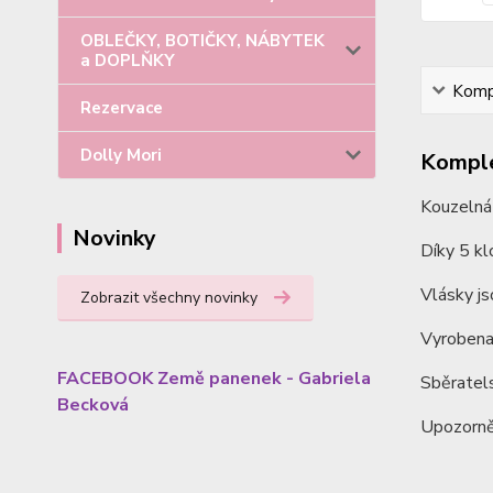
OBLEČKY, BOTIČKY, NÁBYTEK
a DOPLŇKY
Kompl
Rezervace
Dolly Mori
Komple
Kouzelná
Novinky
Díky 5 kl
Vlásky js
Zobrazit všechny novinky
Vyrobena
FACEBOOK Země panenek - Gabriela
Sběratel
Becková
Upozorněn