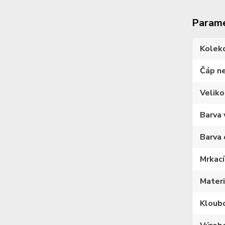
Param
Kolek
Čáp n
Veliko
Barva 
Barva 
Mrkací
Materi
Kloub