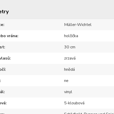
etry
ce
Müller-Wichtel
ebo vrána
holčička
st
30 cm
vlasů
zrzavá
očí
hnědá
ne
ál
vinyl
ová
5-kloubová