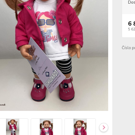
Dos
6 
5 6
Číslo p