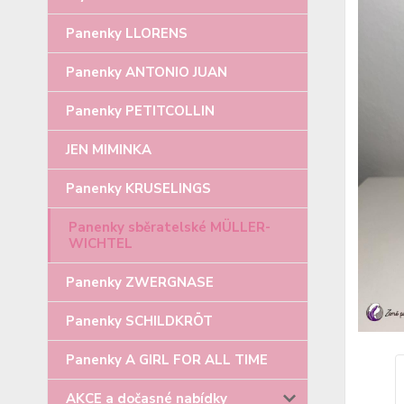
Panenky LLORENS
Panenky ANTONIO JUAN
Panenky PETITCOLLIN
JEN MIMINKA
Panenky KRUSELINGS
Panenky sběratelské MÜLLER-
WICHTEL
Panenky ZWERGNASE
Panenky SCHILDKRÖT
Panenky A GIRL FOR ALL TIME
AKCE a dočasné nabídky