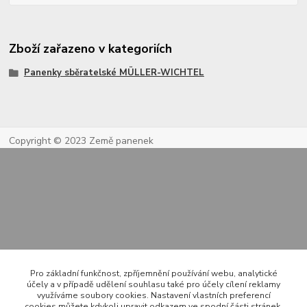
Zboží zařazeno v kategoriích
Panenky sběratelské MÜLLER-WICHTEL
Copyright © 2023 Země panenek
Kontakty
Pro základní funkčnost, zpříjemnění používání webu, analytické
účely a v případě udělení souhlasu také pro účely cílení reklamy
využíváme soubory cookies. Nastavení vlastních preferencí
cookies můžete kdykoli upravit odkazem ve spodní části stránek.