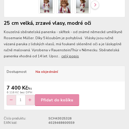
25 cm velká, zrzavé vlasy, modré oči
Kouzelná sběratelská panenka - skřítek - od známé německé umělkyně
Rosemarie Müller. Díky 5 kloubům je pohyblivá. Vlásky jsou ručně
vázaná paruka z lidských vlasů, má foukané skleněné oči a je láskyplně
ručně malovaná. Vyrobena v Rauenstein/Thür v Německu. Sběratelská
panenka vhodná od 14 let. Upoz...
celý popis
Dostupnost
Na objednání
7 400 Kč
/
ks
6 116 Kč
bez DPH
Přidat do košíku
Číslo produktu:
SCH43025326
EAN kód:
4029468600559