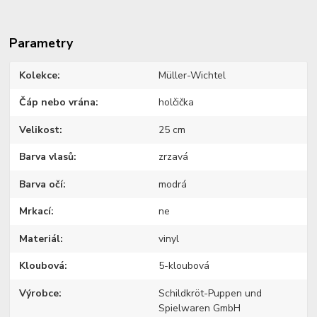
Parametry
Kolekce
Müller-Wichtel
Čáp nebo vrána
holčička
Velikost
25 cm
Barva vlasů
zrzavá
Barva očí
modrá
Mrkací
ne
Materiál
vinyl
Kloubová
5-kloubová
Výrobce
Schildkröt-Puppen und
Spielwaren GmbH