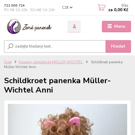
0
ks
722 000 724
CZK
za
0,00 Kč
PO-PÁ 10-20h., SO+NE 14-20h.
Menu
Hledat
Úvod
Panenky sběratelské MÜLLER-WICHTEL
Schildkroet panenka
Müller-Wichtel Anni
Schildkroet panenka Müller-
Wichtel Anni