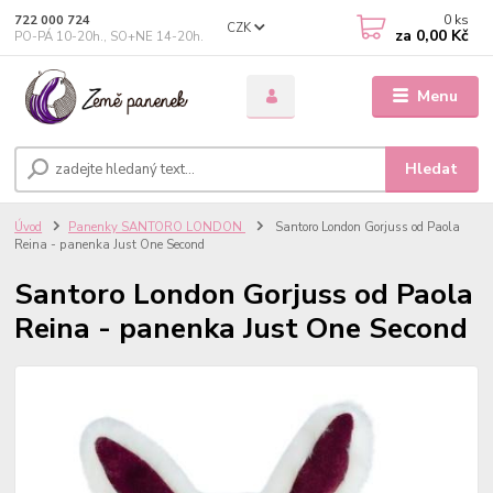
0
ks
722 000 724
CZK
za
0,00 Kč
PO-PÁ 10-20h., SO+NE 14-20h.
Menu
Hledat
Úvod
Panenky SANTORO LONDON
Santoro London Gorjuss od Paola
Reina - panenka Just One Second
Santoro London Gorjuss od Paola
Reina - panenka Just One Second