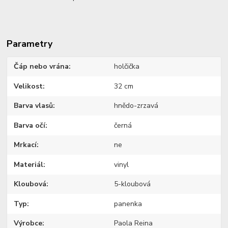
Parametry
Čáp nebo vrána
holčička
Velikost
32 cm
Barva vlasů
hnědo-zrzavá
Barva očí
černá
Mrkací
ne
Materiál
vinyl
Kloubová
5-kloubová
Typ
panenka
Výrobce
Paola Reina