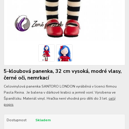
5-kloubová panenka, 32 cm vysoká, modré vlasy,
černé oči, nemrkací
Celovinylová panenka SANTORO LONDON vyráběná v licenci firmou
Paola Reina. Je balena v dárkové krabici a jemně voní. Vyrobena ve
Španělsku. Materiál vinyl. Hračka není vhodná pro děti do 3 let.
celý
popis
Dostupnost
Skladem