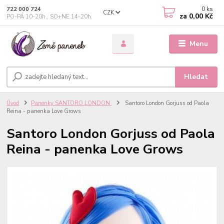
0
ks
722 000 724
CZK
za
0,00 Kč
PO-PÁ 10-20h., SO+NE 14-20h.
Menu
Hledat
Úvod
Panenky SANTORO LONDON
Santoro London Gorjuss od Paola
Reina - panenka Love Grows
Santoro London Gorjuss od Paola
Reina - panenka Love Grows