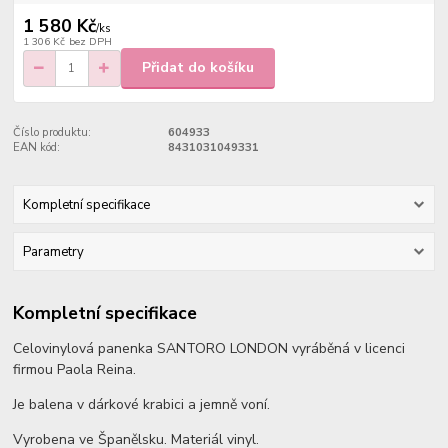
1 580 Kč
/
ks
1 306 Kč
bez DPH
Přidat do košíku
Číslo produktu:
604933
EAN kód:
8431031049331
Kompletní specifikace
Parametry
Kompletní specifikace
Celovinylová panenka SANTORO LONDON vyráběná v licenci
firmou Paola Reina.
Je balena v dárkové krabici a jemně voní.
Vyrobena ve Španělsku. Materiál vinyl.