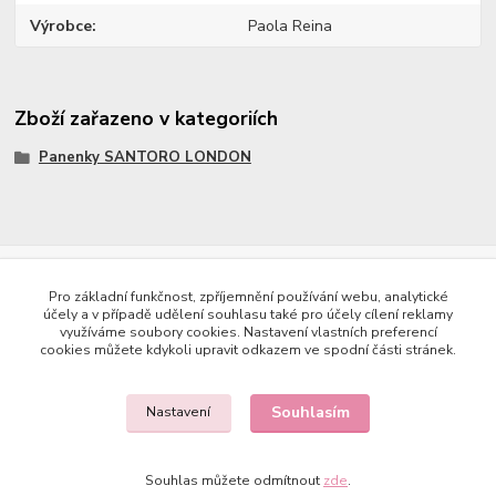
Výrobce
Paola Reina
Zboží zařazeno v kategoriích
Panenky SANTORO LONDON
Copyright © 2023 Země panenek
Pro základní funkčnost, zpříjemnění používání webu, analytické
účely a v případě udělení souhlasu také pro účely cílení reklamy
využíváme soubory cookies. Nastavení vlastních preferencí
cookies můžete kdykoli upravit odkazem ve spodní části stránek.
Souhlasím
Nastavení
Kontakty
Souhlas můžete odmítnout
zde
.