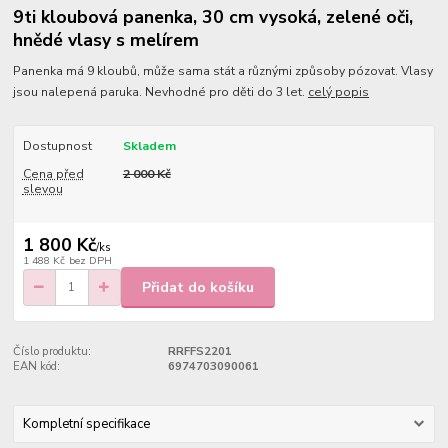
9ti kloubová panenka, 30 cm vysoká, zelené oči,
hnědé vlasy s melírem
Panenka má 9 kloubů, může sama stát a různými způsoby pózovat. Vlasy
jsou nalepená paruka. Nevhodné pro děti do 3 let.
celý popis
Dostupnost
Skladem
Cena před
2 000 Kč
slevou
1 800 Kč
/
ks
1 488 Kč
bez DPH
Přidat do košíku
Číslo produktu:
RRFFS2201
EAN kód:
6974703090061
Kompletní specifikace