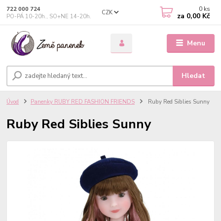
0
ks
722 000 724
CZK
za
0,00 Kč
PO-PÁ 10-20h., SO+NE 14-20h.
Menu
Hledat
Úvod
Panenky RUBY RED FASHION FRIENDS
Ruby Red Siblies Sunny
Ruby Red Siblies Sunny