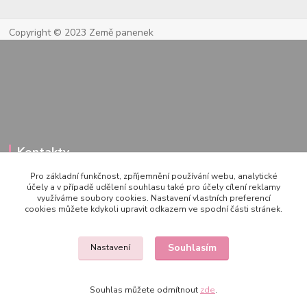
Copyright © 2023 Země panenek
Kontakty
Pro základní funkčnost, zpříjemnění používání webu, analytické
účely a v případě udělení souhlasu také pro účely cílení reklamy
využíváme soubory cookies. Nastavení vlastních preferencí
722 000 724
cookies můžete kdykoli upravit odkazem ve spodní části stránek.
PO-PÁ 10-20h., SO+NE 14-20h.
zemepanenek@gmail.com
Souhlasím
Nastavení
Souhlas můžete odmítnout
zde
.