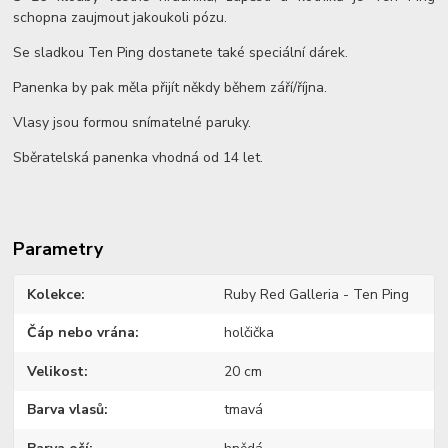
schopna zaujmout jakoukoli pózu.
Se sladkou Ten Ping dostanete také speciální dárek.
Panenka by pak měla přijít někdy během září/října.
Vlasy jsou formou snímatelné paruky.
Sběratelská panenka vhodná od 14 let.
Parametry
Kolekce
Ruby Red Galleria - Ten Ping
Čáp nebo vrána
holčička
Velikost
20 cm
Barva vlasů
tmavá