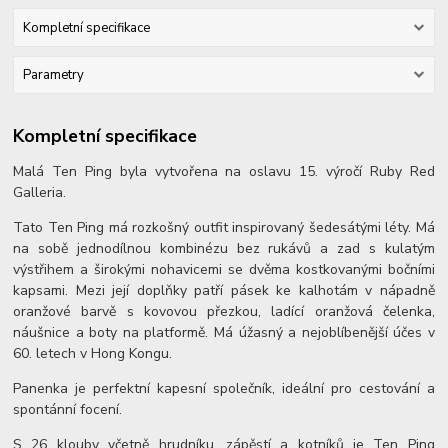
Kompletní specifikace
Parametry
Kompletní specifikace
Malá Ten Ping byla vytvořena na oslavu 15. výročí Ruby Red
Galleria.
Tato Ten Ping má rozkošný outfit inspirovaný šedesátými léty. Má
na sobě jednodílnou kombinézu bez rukávů a zad s kulatým
výstřihem a širokými nohavicemi se dvěma kostkovanými bočními
kapsami. Mezi její doplňky patří pásek ke kalhotám v nápadně
oranžové barvě s kovovou přezkou, ladící oranžová čelenka,
náušnice a boty na platformě. Má úžasný a nejoblíbenější účes v
60. letech v Hong Kongu.
Panenka je perfektní kapesní společník, ideální pro cestování a
spontánní focení.
S 26 klouby včetně hrudníku, zápěstí a kotníků je Ten Ping