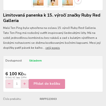
Limitovaná panenka k 15. výročí značky Ruby Red
Galleria
Malá Ten Ping byla vytvořena na oslavu 15. výročí Ruby Red Galleria.
Tato Ten Ping má rozkošný outfit inspirovaný šedesátými léty. Má na
sobě jednodílnou kombinézu bez rukávů a zad s kulatým výstřihem a
širokými nohavicemi se dvěma kostkovanými bočními kapsami. Mezi její
doplňky patří pásek ke kalho...
celý popis
Dostupnost
Skladem
6 100 Kč
/
ks
5 041 Kč
bez DPH
Přidat do košíku
Číslo produktu:
RRFFG23003