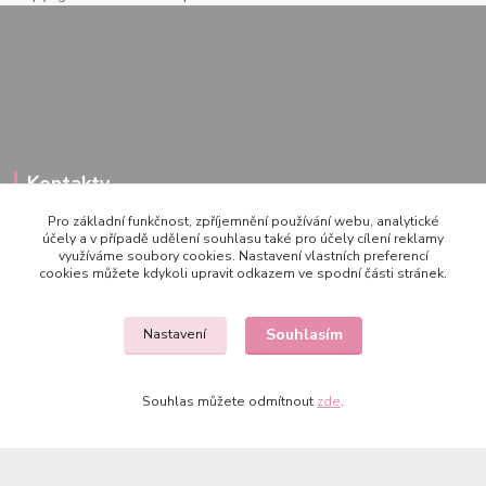
Kontakty
Pro základní funkčnost, zpříjemnění používání webu, analytické
účely a v případě udělení souhlasu také pro účely cílení reklamy
využíváme soubory cookies. Nastavení vlastních preferencí
722 000 724
cookies můžete kdykoli upravit odkazem ve spodní části stránek.
PO-PÁ 10-20h., SO+NE 14-20h.
zemepanenek@gmail.com
Souhlasím
Nastavení
Souhlas můžete odmítnout
zde
.
Vytvořeno na
Eshop-rychle.cz