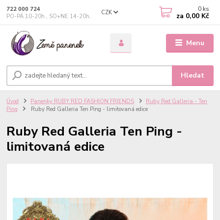
0
ks
722 000 724
CZK
za
0,00 Kč
PO-PÁ 10-20h., SO+NE 14-20h.
Menu
Hledat
Úvod
Panenky RUBY RED FASHION FRIENDS
Ruby Red Galleria - Ten
Ping
Ruby Red Galleria Ten Ping - limitovaná edice
Ruby Red Galleria Ten Ping -
limitovaná edice