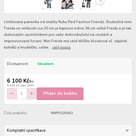
Limitovaná panenka od značky Ruby Red Fashion Friends. Rozkošná mini
Freida ve velikosti cca 20 cm je kapesní edice 36 cm velké Freidy a je tak
dokonalým společníkem pro vaše dobrodružství na cestách a
improvizované focení. Mini Freida má celé tělíčko kloubové vč. zápěstí,
kotníků a hrudníčku, celke...
celý popis
Dostupnost
Skladem
6 100 Kč
/
ks
5 041 Kč
bez DPH
Přidat do košíku
Číslo produktu:
RRFFG25002
Kompletní specifikace