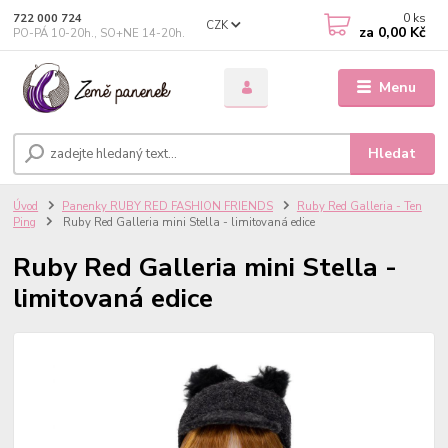
0
ks
722 000 724
CZK
za
0,00 Kč
PO-PÁ 10-20h., SO+NE 14-20h.
Menu
Hledat
Úvod
Panenky RUBY RED FASHION FRIENDS
Ruby Red Galleria - Ten
Ping
Ruby Red Galleria mini Stella - limitovaná edice
Ruby Red Galleria mini Stella -
limitovaná edice