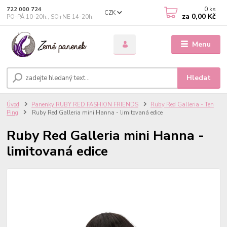
0
ks
722 000 724
CZK
za
0,00 Kč
PO-PÁ 10-20h., SO+NE 14-20h.
Menu
Hledat
Úvod
Panenky RUBY RED FASHION FRIENDS
Ruby Red Galleria - Ten
Ping
Ruby Red Galleria mini Hanna - limitovaná edice
Ruby Red Galleria mini Hanna -
limitovaná edice