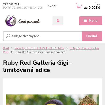
0
ks
722 000 724
CZK
za
0,00 Kč
PO-PÁ 10-20h., SO+NE 14-20h.
Menu
Hledat
Úvod
Panenky RUBY RED FASHION FRIENDS
Ruby Red Galleria - Ten
Ping
Ruby Red Galleria Gigi - limitovaná edice
Ruby Red Galleria Gigi -
limitovaná edice