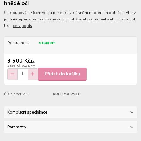
hnědé oči
9ti kloubová a 36 cm velká panenka v krásném moderním oblečku. Vlasy
jsou nalepená paruka z kanekalonu. Sběratelská panenka vhodná od 14
let.
celý popis
Dostupnost
Skladem
3 500 Kč
/
ks
2 893 Kč
bez DPH
Přidat do košíku
Číslo produktu:
RRFFFMA-2501
Kompletní specifikace
Parametry