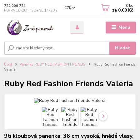
0
ks
722 000 724
CZK
za
0,00 Kč
PO-PÁ 10-20h., SO+NE 14-20h.
Menu
Hledat
Úvod
Panenky RUBY RED FASHION FRIENDS
Ruby Red Fashion Friends
Valeria
Ruby Red Fashion Friends Valeria
9ti kloubová panenka, 36 cm vysoká, hnědé vlasy,