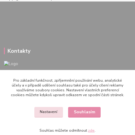
Kontakty
722 000 724
Pro základní funkčnost, zpříjemnění používání webu, analytické
PO-PÁ 10-20h., SO+NE 14-20h.
účely a v případě udělení souhlasu také pro účely cílení reklamy
využíváme soubory cookies. Nastavení vlastních preferencí
zemepanenek@gmail.com
cookies můžete kdykoli upravit odkazem ve spodní části stránek.
Souhlasím
Nastavení
Souhlas můžete odmítnout
zde
.
Vytvořeno na
Eshop-rychle.cz