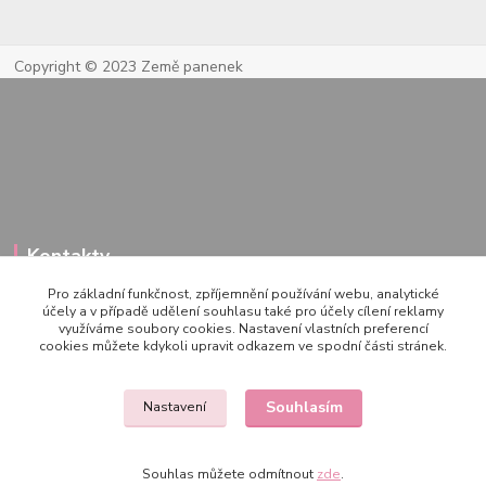
Copyright © 2023 Země panenek
Kontakty
Pro základní funkčnost, zpříjemnění používání webu, analytické
účely a v případě udělení souhlasu také pro účely cílení reklamy
využíváme soubory cookies. Nastavení vlastních preferencí
722 000 724
cookies můžete kdykoli upravit odkazem ve spodní části stránek.
PO-PÁ 10-20h., SO+NE 14-20h.
zemepanenek@gmail.com
Souhlasím
Nastavení
Souhlas můžete odmítnout
zde
.