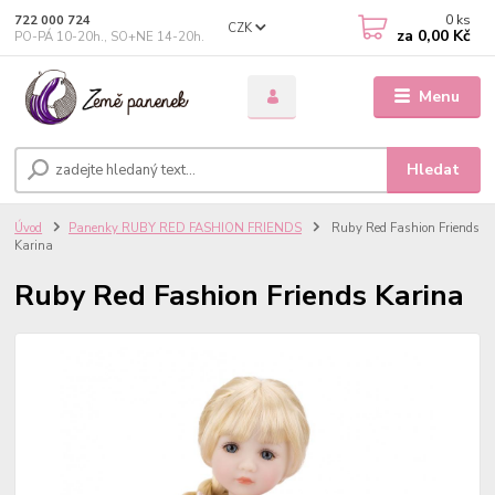
0
ks
722 000 724
CZK
za
0,00 Kč
PO-PÁ 10-20h., SO+NE 14-20h.
Menu
Hledat
Úvod
Panenky RUBY RED FASHION FRIENDS
Ruby Red Fashion Friends
Karina
Ruby Red Fashion Friends Karina