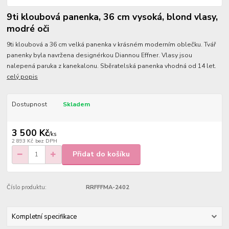
9ti kloubová panenka, 36 cm vysoká, blond vlasy,
modré oči
9ti kloubová a 36 cm velká panenka v krásném moderním oblečku. Tvář
panenky byla navržena designérkou Diannou Effner. Vlasy jsou
nalepená paruka z kanekalonu. Sběratelská panenka vhodná od 14 let.
celý popis
Dostupnost
Skladem
3 500 Kč
/
ks
2 893 Kč
bez DPH
Přidat do košíku
Číslo produktu:
RRFFFMA-2402
Kompletní specifikace