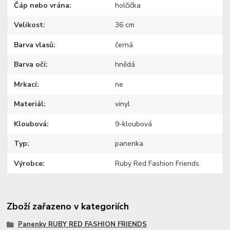
Čáp nebo vrána
holčička
Velikost
36 cm
Barva vlasů
černá
Barva očí
hnědá
Mrkací
ne
Materiál
vinyl
Kloubová
9-kloubová
Typ
panenka
Výrobce
Ruby Red Fashion Friends
Zboží zařazeno v kategoriích
Panenky RUBY RED FASHION FRIENDS