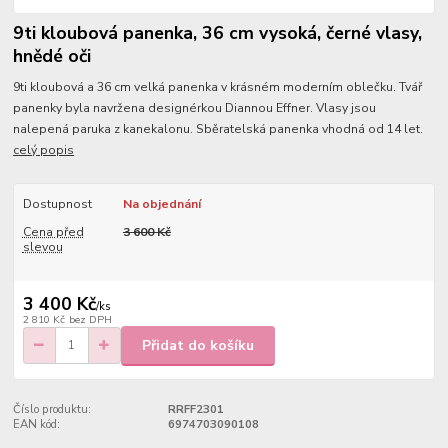
9ti kloubová panenka, 36 cm vysoká, černé vlasy,
hnědé oči
9ti kloubová a 36 cm velká panenka v krásném moderním oblečku. Tvář
panenky byla navržena designérkou Diannou Effner. Vlasy jsou
nalepená paruka z kanekalonu. Sběratelská panenka vhodná od 14 let.
celý popis
Dostupnost
Na objednání
Cena před
3 600 Kč
slevou
3 400 Kč
/
ks
2 810 Kč
bez DPH
Přidat do košíku
Číslo produktu:
RRFF2301
EAN kód:
6974703090108