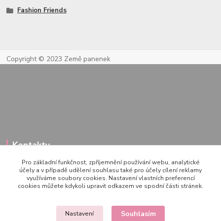
Fashion Friends
Copyright © 2023 Země panenek
Kontakty
Pro základní funkčnost, zpříjemnění používání webu, analytické
účely a v případě udělení souhlasu také pro účely cílení reklamy
využíváme soubory cookies. Nastavení vlastních preferencí
722 000 724
cookies můžete kdykoli upravit odkazem ve spodní části stránek.
PO-PÁ 10-20h., SO+NE 14-20h.
zemepanenek@gmail.com
Souhlasím
Nastavení