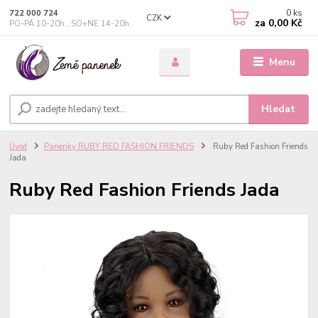
0
ks
722 000 724
CZK
za
0,00 Kč
PO-PÁ 10-20h., SO+NE 14-20h.
Menu
Hledat
Úvod
Panenky RUBY RED FASHION FRIENDS
Ruby Red Fashion Friends
Jada
Ruby Red Fashion Friends Jada