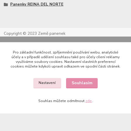
Panenky REINA DEL NORTE
Copyright © 2023 Země panenek
Pro základní funkčnost, zpříjemnění používání webu, analytické
účely a v případě udělení souhlasu také pro účely cílení reklamy
využíváme soubory cookies. Nastavení vlastních preferencí
cookies můžete kdykoli upravit odkazem ve spodní části stránek.
Souhlasím
Nastavení
Kontakty
Souhlas můžete odmítnout
zde
.
722 000 724
PO-PÁ 10-20h., SO+NE 14-20h.
zemepanenek@gmail.com