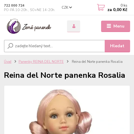
0
ks
722 000 724
CZK
za
0,00 Kč
PO-PÁ 10-20h., SO+NE 14-20h.
Menu
Hledat
Úvod
Panenky REINA DEL NORTE
Reina del Norte panenka Rosalia
Reina del Norte panenka Rosalia