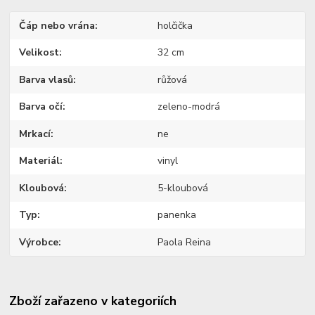
Čáp nebo vrána
holčička
Velikost
32 cm
Barva vlasů
růžová
Barva očí
zeleno-modrá
Mrkací
ne
Materiál
vinyl
Kloubová
5-kloubová
Typ
panenka
Výrobce
Paola Reina
Zboží zařazeno v kategoriích