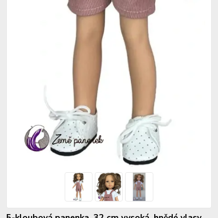
5-kloubová panenka, 32 cm vysoká, hnědé vlasy,