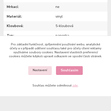
Mrkací
ne
Materiál
vinyl
Kloubová
5-kloubová
Typ
panenka
Pro základní funkčnost, zpříjemnění používání webu, analytické
Výrobce
Paola Reina
účely a v případě udělení souhlasu také pro účely cílení reklamy
využíváme soubory cookies. Nastavení vlastních preferencí
cookies můžete kdykoli upravit odkazem ve spodní části stránek.
Zboží zařazeno v kategoriích
Souhlasím
Nastavení
Panenky REINA DEL NORTE
Souhlas můžete odmítnout
zde
.
Copyright © 2023 Země panenek