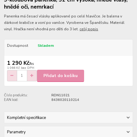
hnědé oči, nemrkací
Panenka má česací vlásky aplikované po celé hlavičce. Je balena v
dárkové krabičce a voní po vanilce. Vyrobena ve Španělsku. Materiál
vinyl. Hračka není vhodná pro děti do 3 let.
celý popis
Dostupnost
Skladem
1 290 Kč
/
ks
1 066 Kč
bez DPH
Přidat do košíku
Číslo produktu:
RDN11021
EAN kód:
8436020110214
Kompletní specifikace
Parametry