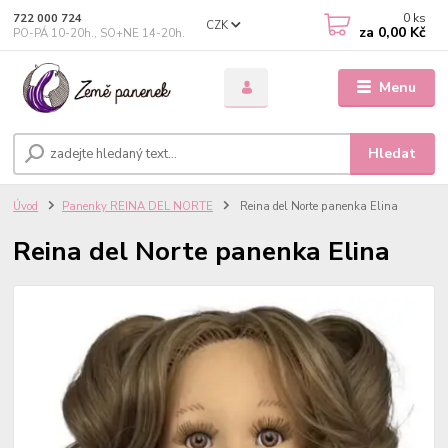
0
ks
722 000 724
CZK
za
0,00 Kč
PO-PÁ 10-20h., SO+NE 14-20h.
Menu
Hledat
Úvod
Panenky REINA DEL NORTE
Reina del Norte panenka Elina
Reina del Norte panenka Elina