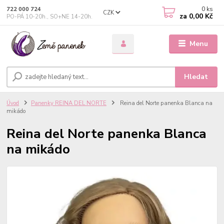
0
ks
722 000 724
CZK
za
0,00 Kč
PO-PÁ 10-20h., SO+NE 14-20h.
Menu
Hledat
Úvod
Panenky REINA DEL NORTE
Reina del Norte panenka Blanca na
mikádo
Reina del Norte panenka Blanca
na mikádo