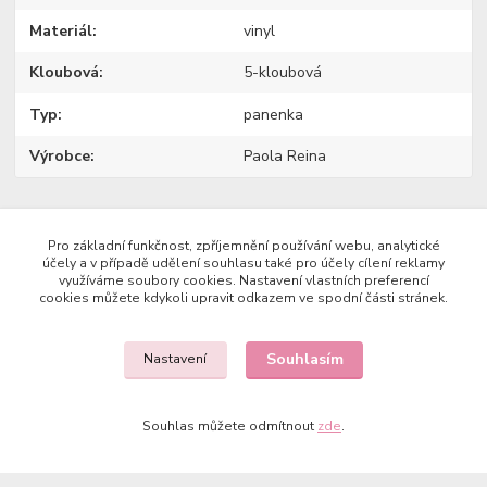
Materiál
vinyl
Kloubová
5-kloubová
Typ
panenka
Výrobce
Paola Reina
Zboží zařazeno v kategoriích
Pro základní funkčnost, zpříjemnění používání webu, analytické
účely a v případě udělení souhlasu také pro účely cílení reklamy
využíváme soubory cookies. Nastavení vlastních preferencí
Panenky REINA DEL NORTE
cookies můžete kdykoli upravit odkazem ve spodní části stránek.
Souhlasím
Nastavení
Copyright © 2023 Země panenek
Souhlas můžete odmítnout
zde
.