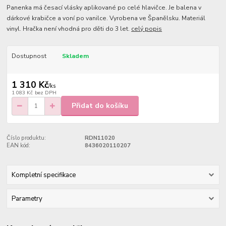
Panenka má česací vlásky aplikované po celé hlavičce. Je balena v
dárkové krabičce a voní po vanilce. Vyrobena ve Španělsku. Materiál
vinyl. Hračka není vhodná pro děti do 3 let.
celý popis
Dostupnost
Skladem
1 310 Kč
/
ks
1 083 Kč
bez DPH
Přidat do košíku
Číslo produktu:
RDN11020
EAN kód:
8436020110207
Kompletní specifikace
Parametry