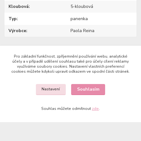
Kloubová
5-kloubová
Typ
panenka
Výrobce
Paola Reina
Zboží zařazeno v kategoriích
Pro základní funkčnost, zpříjemnění používání webu, analytické
účely a v případě udělení souhlasu také pro účely cílení reklamy
využíváme soubory cookies. Nastavení vlastních preferencí
Panenky REINA DEL NORTE
cookies můžete kdykoli upravit odkazem ve spodní části stránek.
Souhlasím
Nastavení
Copyright © 2023 Země panenek
Souhlas můžete odmítnout
zde
.