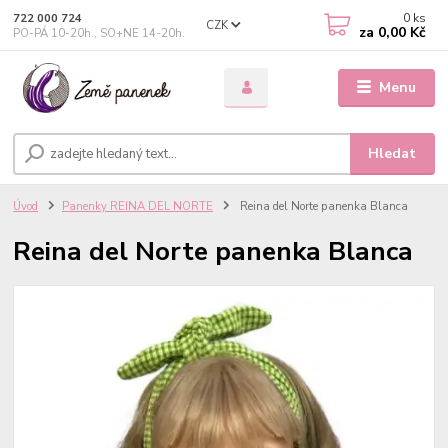
0
ks
722 000 724
CZK
za
0,00 Kč
PO-PÁ 10-20h., SO+NE 14-20h.
Menu
Hledat
Úvod
Panenky REINA DEL NORTE
Reina del Norte panenka Blanca
Reina del Norte panenka Blanca