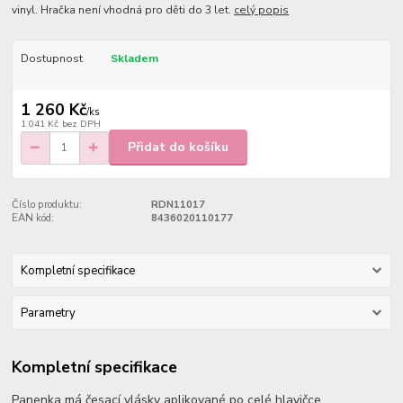
vinyl. Hračka není vhodná pro děti do 3 let.
celý popis
Dostupnost
Skladem
1 260 Kč
/
ks
1 041 Kč
bez DPH
Přidat do košíku
Číslo produktu:
RDN11017
EAN kód:
8436020110177
Kompletní specifikace
Parametry
Kompletní specifikace
Panenka má česací vlásky aplikované po celé hlavičce.