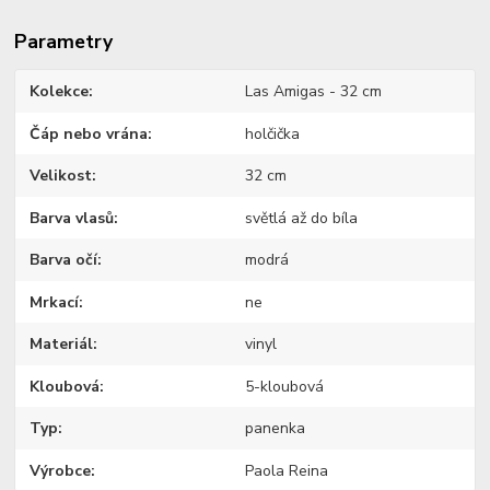
Parametry
Kolekce
Las Amigas - 32 cm
Čáp nebo vrána
holčička
Velikost
32 cm
Barva vlasů
světlá až do bíla
Barva očí
modrá
Mrkací
ne
Materiál
vinyl
Kloubová
5-kloubová
Typ
panenka
Výrobce
Paola Reina