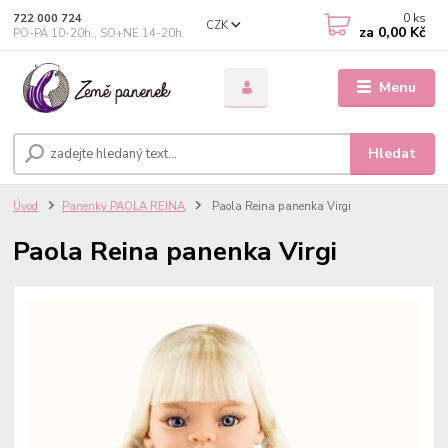
0
ks
722 000 724
CZK
za
0,00 Kč
PO-PÁ 10-20h., SO+NE 14-20h.
Menu
Hledat
Úvod
Panenky PAOLA REINA
Paola Reina panenka Virgi
Paola Reina panenka Virgi