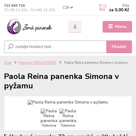
0
ks
722 000 724
CZK
za
0,00 Kč
PO-PÁ 10-20h., SO+NE 14-20h.
Menu
Hledat
Úvod
Panenky PAOLA REINA
Paola Reina panenka Simona v pyžamu
Paola Reina panenka Simona v
pyžamu