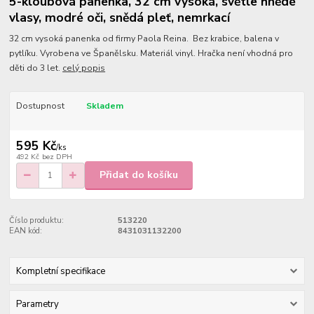
5-kloubová panenka, 32 cm vysoká, světle hnědé
vlasy, modré oči, snědá pleť, nemrkací
32 cm vysoká panenka od firmy Paola Reina. Bez krabice, balena v
pytlíku. Vyrobena ve Španělsku. Materiál vinyl. Hračka není vhodná pro
děti do 3 let.
celý popis
Dostupnost
Skladem
595 Kč
/
ks
492 Kč
bez DPH
Přidat do košíku
Číslo produktu:
513220
EAN kód:
8431031132200
Kompletní specifikace
Parametry