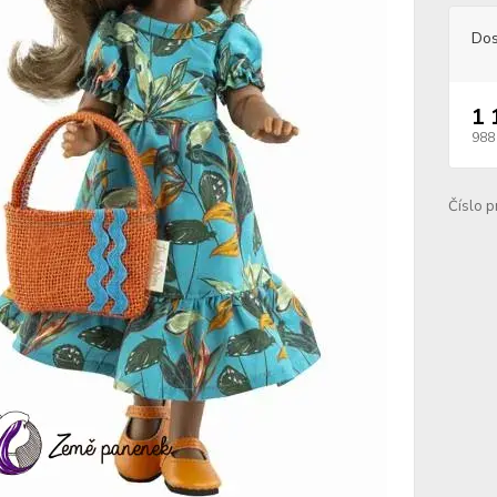
Dos
1 
988
Číslo p