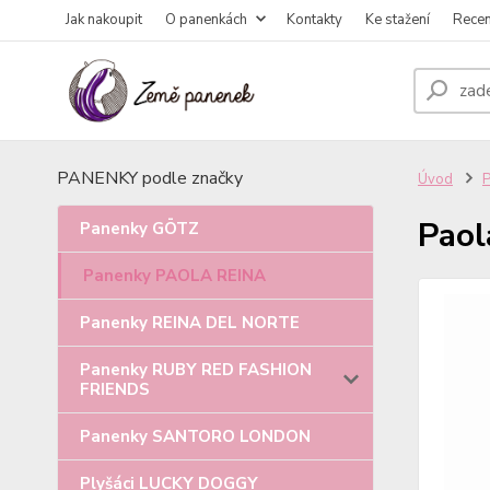
Jak nakoupit
O panenkách
Kontakty
Ke stažení
Rece
PANENKY podle značky
Úvod
Paol
Panenky GÖTZ
Panenky PAOLA REINA
Panenky REINA DEL NORTE
Panenky RUBY RED FASHION
FRIENDS
Panenky SANTORO LONDON
Plyšáci LUCKY DOGGY