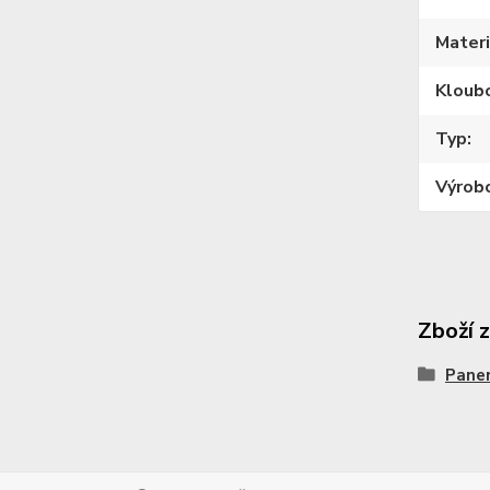
Materi
Kloub
Typ
Výrob
Zboží 
Pane