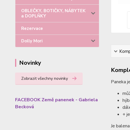
OBLEČKY, BOTIČKY, NÁBYTEK
a DOPLŇKY
Rezervace
Dolly Mori
Kompl
Novinky
Komple
Zobrazit všechny novinky
Paneka je
můž
FACEBOOK Země panenek - Gabriela
hýb
Becková
dál
+ j
Je balena