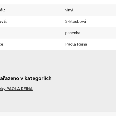
ál
vinyl
ová
9-kloubová
panenka
ce
Paola Reina
zařazeno v kategoriích
nky PAOLA REINA