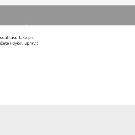
Kontakty
 souhlasu také pro
žete kdykoli upravit
722 000 724
PO-PÁ 10-20h., SO+NE 14-20h.
zemepanenek@gmail.com
Vytvořeno na
Eshop-rychle.cz