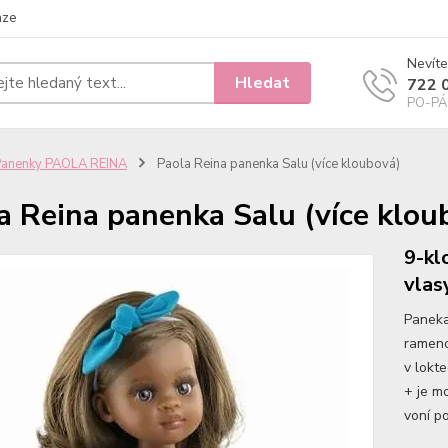
nze
Nevíte
Hledat
722 
PO-PÁ 
Panenky PAOLA REINA
Paola Reina panenka Salu (více kloubová)
a Reina panenka Salu (více klou
9-kl
vlas
Paneka
rameno
v lokt
+ je m
voní po