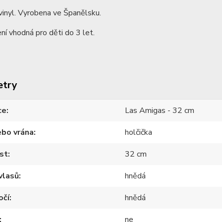
vinyl. Vyrobena ve Španělsku.
ní vhodná pro děti do 3 let.
etry
ce
Las Amigas - 32 cm
ebo vrána
holčička
st
32 cm
vlasů
hnědá
očí
hnědá
ne