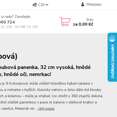
Přihlášení
CZK
 si rady? Zavolejte.
0
ks
000 724
za
0,00 Kč
10-20h., SO+NE 14-20h.
bová)
oubová panenka, 32 cm vysoká, hnědé
y, hnědé oči, nemrkací
 je 9-ti kloubová: může otáčet hlavičkou hýbat rukama v
u a nohama v kyčlích, klasicky nahoru a dolu dále má klouby
ech a kolenou – může je ohýbat, lze otočit o 360 stupňů dokola
ožné otáček panenkou v pase Je balena v dárkové krabici a
 vanilce. Materiál vin...
celý popis