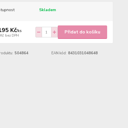
tupnost
Skladem
195 Kč
/
ks
Přidat do košíku
 Kč
bez DPH
roduktu:
504864
EAN kód:
8431031048648