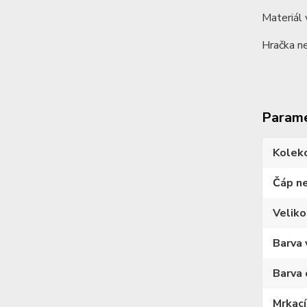
Materiál 
Hračka ne
Param
Kolek
Čáp n
Veliko
Barva 
Barva 
Mrkací