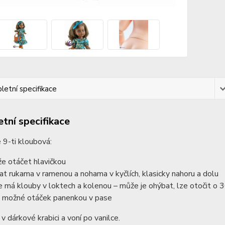
etní specifikace
tní specifikace
 9-ti kloubová:
e otáčet hlavičkou
at rukama v ramenou a nohama v kyčlích, klasicky nahoru a dolu
e má klouby v loktech a kolenou – může je ohýbat, lze otočit o
e možné otáček panenkou v pase
 v dárkové krabici a voní po vanilce.