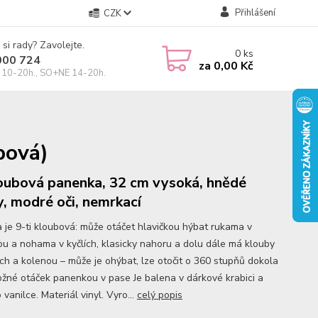
Přihlášení
CZK
 si rady? Zavolejte.
0
ks
000 724
za
0,00 Kč
10-20h., SO+NE 14-20h.
bová)
oubová panenka, 32 cm vysoká, hnědé
y, modré oči, nemrkací
 je 9-ti kloubová: může otáčet hlavičkou hýbat rukama v
u a nohama v kyčlích, klasicky nahoru a dolu dále má klouby
ech a kolenou – může je ohýbat, lze otočit o 360 stupňů dokola
ožné otáček panenkou v pase Je balena v dárkové krabici a
 vanilce. Materiál vinyl. Vyro...
celý popis