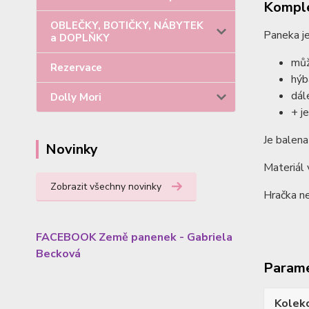
Komple
OBLEČKY, BOTIČKY, NÁBYTEK
Paneka je
a DOPLŇKY
můž
Rezervace
hýb
dál
Dolly Mori
+ j
Je balena
Novinky
Materiál 
Zobrazit všechny novinky
Hračka ne
FACEBOOK Země panenek - Gabriela
Becková
Param
Kolek