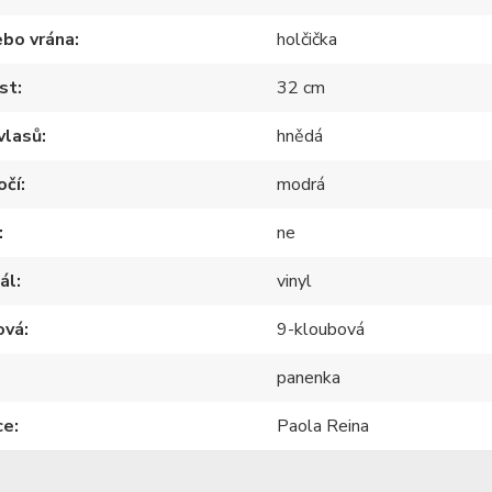
ebo vrána
holčička
st
32 cm
vlasů
hnědá
očí
modrá
ne
ál
vinyl
ová
9-kloubová
panenka
ce
Paola Reina