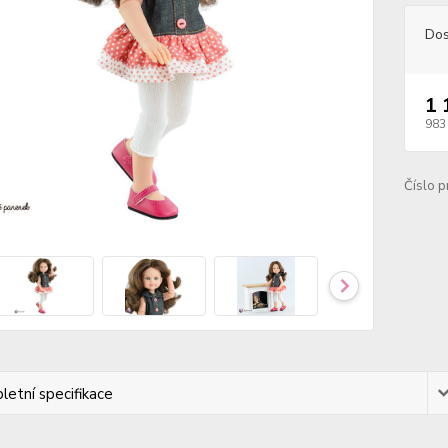
Dos
1 
983
Číslo p
etní specifikace