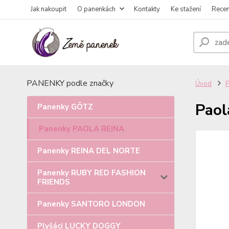
Jak nakoupit
O panenkách
Kontakty
Ke stažení
Rece
PANENKY podle značky
Úvod
Paol
Panenky GÖTZ
Panenky PAOLA REINA
Panenky REINA DEL NORTE
Panenky RUBY RED FASHION
FRIENDS
Panenky SANTORO LONDON
Plyšáci LUCKY DOGGY