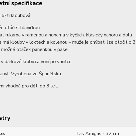
tní specifikace
 9-ti kloubová:
e otáčet hlavičkou
at rukama v ramenou a nohama v kyčlích, klasicky nahoru a dolu
e má klouby v loktech a kolenou – může je ohýbat, lze otočit o
e možné otáček panenkou v pase
 v dárkové krabici a voní po vanilce.
vinyl. Vyrobena ve Španělsku.
ní vhodná pro děti do 3 let.
etry
ce
Las Amigas - 32 cm