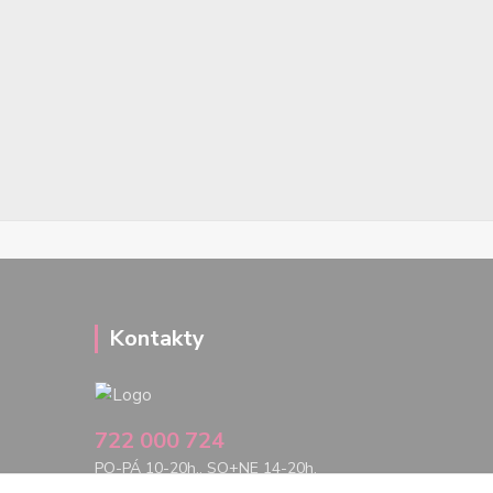
Kontakty
722 000 724
PO-PÁ 10-20h., SO+NE 14-20h.