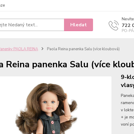
nze
Nevíte
Hledat
722 
PO-PÁ 
Panenky PAOLA REINA
Paola Reina panenka Salu (více kloubová)
a Reina panenka Salu (více klou
9-kl
vlas
Paneka
rameno
v lokt
+ je m
voní po