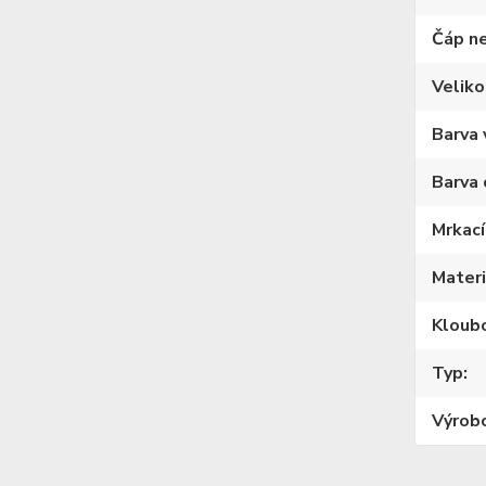
Čáp n
Veliko
Barva 
Barva 
Mrkací
Materi
Kloub
Typ
Výrob