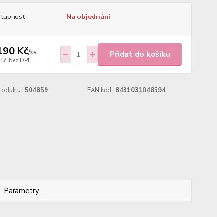
tupnost
Na objednání
190 Kč
/
ks
Přidat do košíku
 Kč
bez DPH
roduktu:
504859
EAN kód:
8431031048594
Parametry