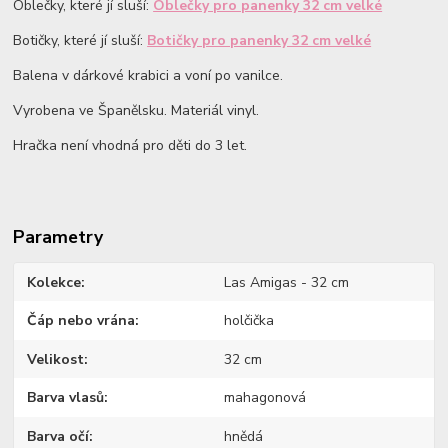
Oblečky, které jí sluší:
Oblečky pro panenky 32 cm velké
Botičky, které jí sluší:
Botičky pro panenky 32 cm velké
Balena v dárkové krabici a voní po vanilce.
Vyrobena ve Španělsku. Materiál vinyl.
Hračka není vhodná pro děti do 3 let.
Parametry
Kolekce
Las Amigas - 32 cm
Čáp nebo vrána
holčička
Velikost
32 cm
Barva vlasů
mahagonová
Barva očí
hnědá