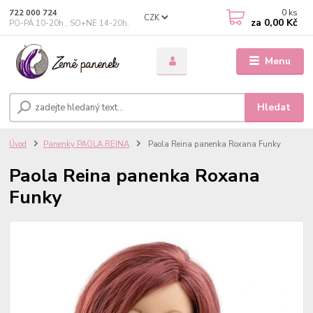
0
ks
722 000 724
CZK
za
0,00 Kč
PO-PÁ 10-20h., SO+NE 14-20h.
Menu
Hledat
Úvod
Panenky PAOLA REINA
Paola Reina panenka Roxana Funky
Paola Reina panenka Roxana
Funky