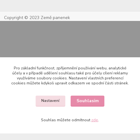
Copyright © 2023 Země panenek
Pro základní funkčnost, zpříjemnění používání webu, analytické
Kontakty
účely a v případě udělení souhlasu také pro účely cílení reklamy
využíváme soubory cookies. Nastavení vlastních preferencí
cookies můžete kdykoli upravit odkazem ve spodní části stránek.
722 000 724
Souhlasím
Nastavení
PO-PÁ 10-20h., SO+NE 14-20h.
zemepanenek@gmail.com
Souhlas můžete odmítnout
zde
.