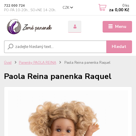
0
ks
722 000 724
CZK
za
0,00 Kč
PO-PÁ 10-20h., SO+NE 14-20h.
Menu
Hledat
Úvod
Panenky PAOLA REINA
Paola Reina panenka Raquel
Paola Reina panenka Raquel