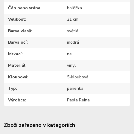
Čáp nebo vrána
holčička
Velikost
21 cm
Barva vlasů
světlá
Barva očí
modrá
Mrkací
ne
Materiál
vinyl
Kloubová
5-kloubová
Typ
panenka
Výrobce
Paola Reina
Zboží zařazeno v kategoriích