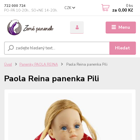
0
ks
722 000 724
CZK
za
0,00 Kč
PO-PÁ 10-20h., SO+NE 14-20h.
Menu
Hledat
Úvod
Panenky PAOLA REINA
Paola Reina panenka Pili
Paola Reina panenka Pili