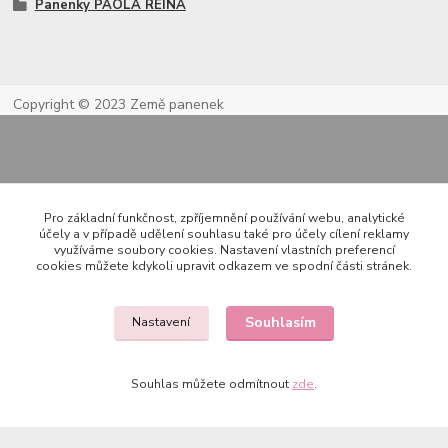
Panenky PAOLA REINA
Copyright © 2023 Země panenek
Pro základní funkčnost, zpříjemnění používání webu, analytické
účely a v případě udělení souhlasu také pro účely cílení reklamy
využíváme soubory cookies. Nastavení vlastních preferencí
cookies můžete kdykoli upravit odkazem ve spodní části stránek.
Kontakty
Souhlasím
Nastavení
722 000 724
PO-PÁ 10-20h., SO+NE 14-20h.
Souhlas můžete odmítnout
zde
.
zemepanenek@gmail.com