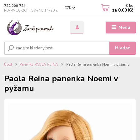
0
ks
722 000 724
CZK
za
0,00 Kč
PO-PÁ 10-20h., SO+NE 14-20h.
Menu
Hledat
Úvod
Panenky PAOLA REINA
Paola Reina panenka Noemi v pyžamu
Paola Reina panenka Noemi v
pyžamu