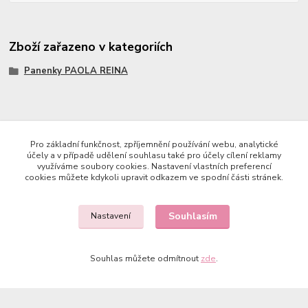
Zboží zařazeno v kategoriích
Panenky PAOLA REINA
Copyright © 2023 Země panenek
Pro základní funkčnost, zpříjemnění používání webu, analytické
účely a v případě udělení souhlasu také pro účely cílení reklamy
využíváme soubory cookies. Nastavení vlastních preferencí
cookies můžete kdykoli upravit odkazem ve spodní části stránek.
Souhlasím
Nastavení
Kontakty
Souhlas můžete odmítnout
zde
.