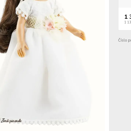
1 
1 1
Číslo p