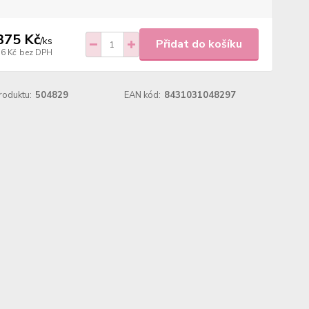
375 Kč
/
ks
Přidat do košíku
36 Kč
bez DPH
roduktu:
504829
EAN kód:
8431031048297