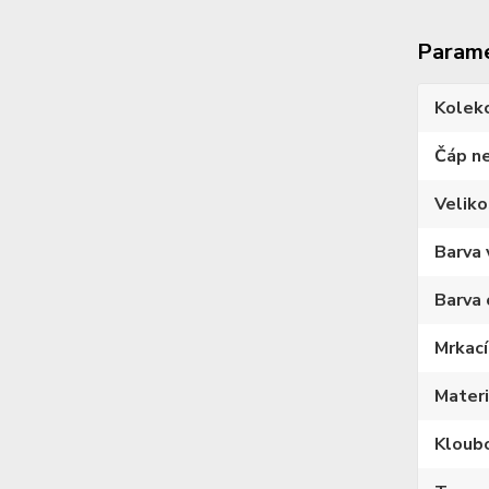
Param
Kolek
Čáp n
Veliko
Barva 
Barva 
Mrkací
Materi
Kloub