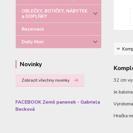
OBLEČKY, BOTIČKY, NÁBYTEK
a DOPLŇKY
Rezervace
Dolly Mori
Kompl
Novinky
Komple
32 cm vy
Zobrazit všechny novinky
Je balena
FACEBOOK Země panenek - Gabriela
Vyrobena 
Becková
Hračka ne