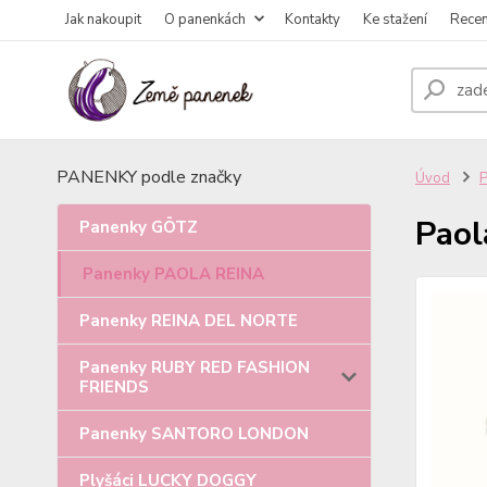
Jak nakoupit
O panenkách
Kontakty
Ke stažení
Rece
PANENKY podle značky
Úvod
Paol
Panenky GÖTZ
Panenky PAOLA REINA
Panenky REINA DEL NORTE
Panenky RUBY RED FASHION
FRIENDS
Panenky SANTORO LONDON
Plyšáci LUCKY DOGGY