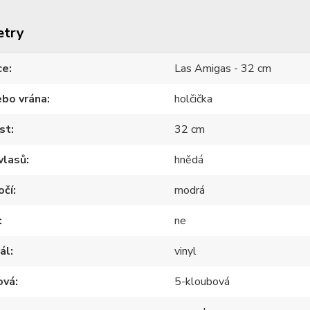
etry
ce
Las Amigas - 32 cm
ebo vrána
holčička
st
32 cm
vlasů
hnědá
očí
modrá
ne
ál
vinyl
ová
5-kloubová