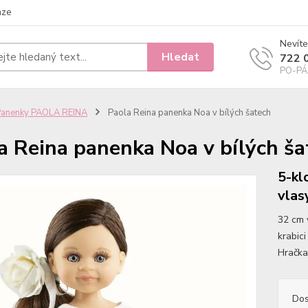
nze
Nevíte
Hledat
722 
PO-PÁ 
Panenky PAOLA REINA
Paola Reina panenka Noa v bílých šatech
a Reina panenka Noa v bílých ša
5-kl
vlas
32 cm 
krabici
Hračka
Dos