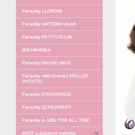
Panenky LLORENS
Panenky ANTONIO JUAN
Panenky PETITCOLLIN
JEN MIMINKA
Panenky KRUSELINGS
Panenky sběratelské MÜLLER-
WICHTEL
Panenky ZWERGNASE
Panenky SCHILDKRÖT
Panenky A GIRL FOR ALL TIME
AKCE a dočasné nabídky