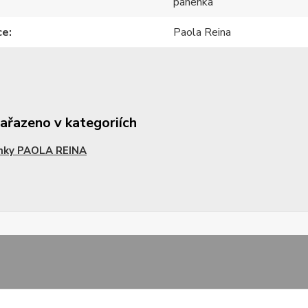
panenka
ce
Paola Reina
zařazeno v kategoriích
nky PAOLA REINA