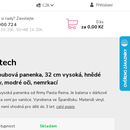
Přihlášení
CZK
 si rady? Zavolejte.
0
ks
000 724
za
0,00 Kč
10-20h., SO+NE 14-20h.
tech
oubová panenka, 32 cm vysoká, hnědé
y, modré oči, nemrkací
vysoká panenka od firmy Paola Reina. Je balena v dárkové
 a voní po vanilce. Vyrobena ve Španělsku. Materiál vinyl.
 není vhodná pro děti do 3 let.
celý popis
tupnost
Skladem