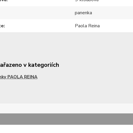
panenka
ce
Paola Reina
zařazeno v kategoriích
nky PAOLA REINA