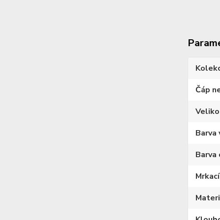
Param
Kolek
Čáp n
Veliko
Barva 
Barva 
Mrkací
Materi
Kloub