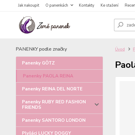
Jak nakoupit
O panenkách
Kontakty
Ke stažení
Rece
PANENKY podle značky
Úvod
Paol
Panenky GÖTZ
Panenky PAOLA REINA
Panenky REINA DEL NORTE
Panenky RUBY RED FASHION
FRIENDS
Panenky SANTORO LONDON
Plyšáci LUCKY DOGGY