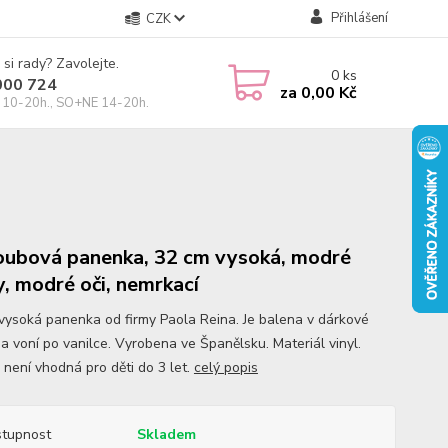
Přihlášení
CZK
 si rady? Zavolejte.
0
ks
000 724
za
0,00 Kč
10-20h., SO+NE 14-20h.
oubová panenka, 32 cm vysoká, modré
y, modré oči, nemrkací
vysoká panenka od firmy Paola Reina. Je balena v dárkové
 a voní po vanilce. Vyrobena ve Španělsku. Materiál vinyl.
 není vhodná pro děti do 3 let.
celý popis
tupnost
Skladem