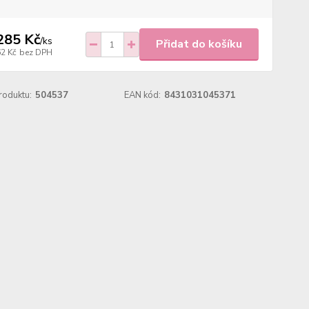
285 Kč
/
ks
Přidat do košíku
62 Kč
bez DPH
roduktu:
504537
EAN kód:
8431031045371