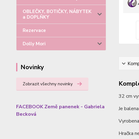
OBLEČKY, BOTIČKY, NÁBYTEK
a DOPLŇKY
Rezervace
Dolly Mori
Kompl
Novinky
Komple
Zobrazit všechny novinky
32 cm vy
FACEBOOK Země panenek - Gabriela
Je balena
Becková
Vyrobena 
Hračka ne