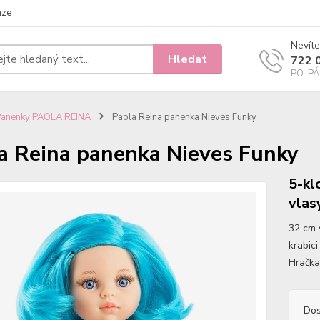
nze
Nevíte
Hledat
722 
PO-PÁ 
Panenky PAOLA REINA
Paola Reina panenka Nieves Funky
a Reina panenka Nieves Funky
5-kl
vlas
32 cm 
krabici
Hračka
Dos