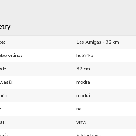
etry
ce
Las Amigas - 32 cm
ebo vrána
holčička
st
32 cm
vlasů
modrá
očí
modrá
ne
ál
vinyl
ová
5-kloubová