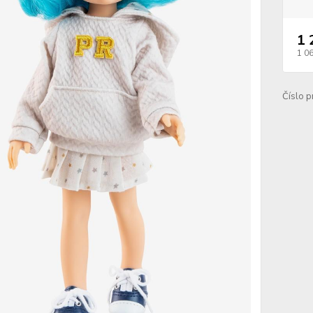
1 
1 0
Číslo p