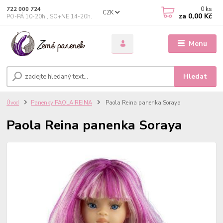
0
ks
722 000 724
CZK
za
0,00 Kč
PO-PÁ 10-20h., SO+NE 14-20h.
Menu
Hledat
Úvod
Panenky PAOLA REINA
Paola Reina panenka Soraya
Paola Reina panenka Soraya