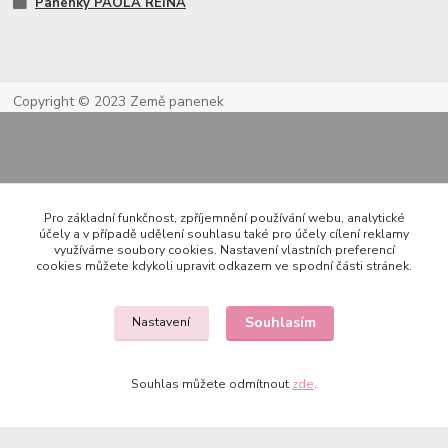
Panenky PAOLA REINA
Copyright © 2023 Země panenek
Pro základní funkčnost, zpříjemnění používání webu, analytické
účely a v případě udělení souhlasu také pro účely cílení reklamy
využíváme soubory cookies. Nastavení vlastních preferencí
cookies můžete kdykoli upravit odkazem ve spodní části stránek.
Kontakty
Souhlasím
Nastavení
722 000 724
PO-PÁ 10-20h., SO+NE 14-20h.
Souhlas můžete odmítnout
zde
.
zemepanenek@gmail.com