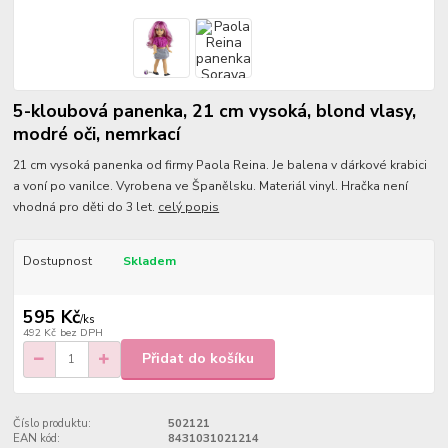
5-kloubová panenka, 21 cm vysoká, blond vlasy,
modré oči, nemrkací
21 cm vysoká panenka od firmy Paola Reina. Je balena v dárkové krabici
a voní po vanilce. Vyrobena ve Španělsku. Materiál vinyl. Hračka není
vhodná pro děti do 3 let.
celý popis
Dostupnost
Skladem
595 Kč
/
ks
492 Kč
bez DPH
Přidat do košíku
Číslo produktu:
502121
EAN kód:
8431031021214