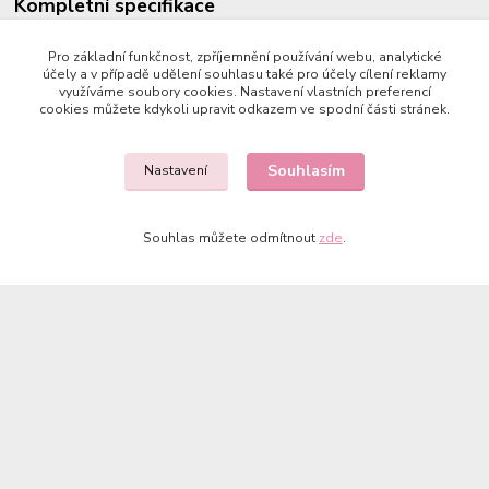
Kompletní specifikace
32 cm vysoká panenka od firmy Paola Reina. Voní po vanilce.
Pro základní funkčnost, zpříjemnění používání webu, analytické
účely a v případě udělení souhlasu také pro účely cílení reklamy
Vyrobena ve Španělsku. Materiál vinyl.
využíváme soubory cookies. Nastavení vlastních preferencí
cookies můžete kdykoli upravit odkazem ve spodní části stránek.
Hračka není vhodná pro děti do 3 let.
Souhlasím
Nastavení
Zboží zařazeno v kategoriích
Souhlas můžete odmítnout
zde
.
AKCE a dočasné nabídky
Paola Reina 32 cm bez oblečku
Copyright © 2023 Země panenek