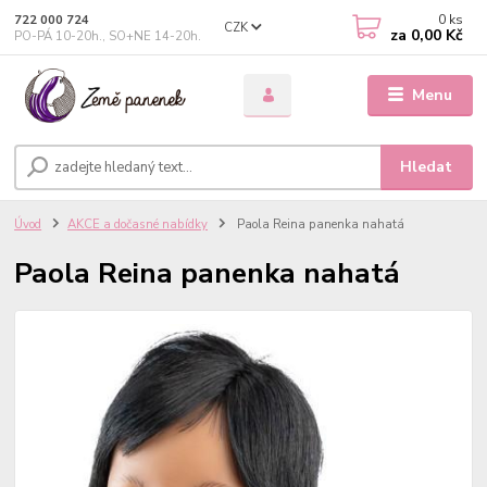
0
ks
722 000 724
CZK
za
0,00 Kč
PO-PÁ 10-20h., SO+NE 14-20h.
Menu
Hledat
Úvod
AKCE a dočasné nabídky
Paola Reina panenka nahatá
Paola Reina panenka nahatá