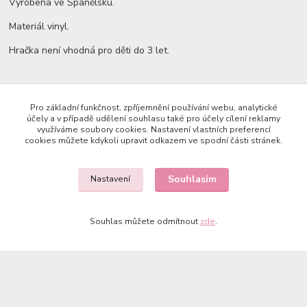
Vyrobena ve Španělsku.
Materiál vinyl.
Hračka není vhodná pro děti do 3 let.
Zboží zařazeno v kategoriích
Pro základní funkčnost, zpříjemnění používání webu, analytické
účely a v případě udělení souhlasu také pro účely cílení reklamy
AKCE a dočasné nabídky
využíváme soubory cookies. Nastavení vlastních preferencí
cookies můžete kdykoli upravit odkazem ve spodní části stránek.
Paola Reina 32 cm bez oblečku
Souhlasím
Nastavení
Copyright © 2023 Země panenek
Souhlas můžete odmítnout
zde
.