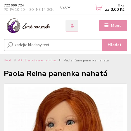
0
ks
722 000 724
CZK
za
0,00 Kč
PO-PÁ 10-20h., SO+NE 14-20h.
Menu
Hledat
Úvod
AKCE a dočasné nabídky
Paola Reina panenka nahatá
Paola Reina panenka nahatá