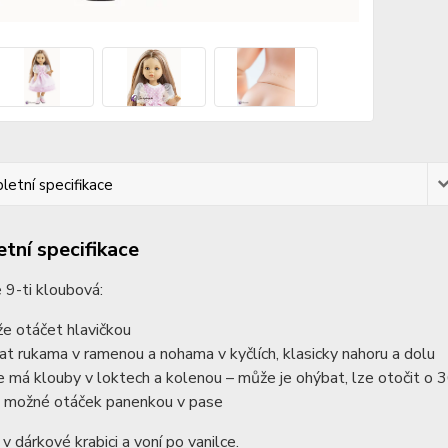
etní specifikace
tní specifikace
 9-ti kloubová:
e otáčet hlavičkou
at rukama v ramenou a nohama v kyčlích, klasicky nahoru a dolu
e má klouby v loktech a kolenou – může je ohýbat, lze otočit o
e možné otáček panenkou v pase
 v dárkové krabici a voní po vanilce.