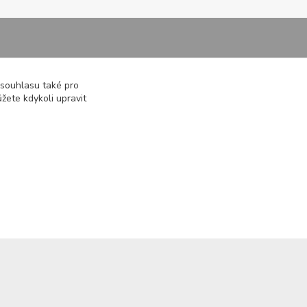
Kontakty
 souhlasu také pro
žete kdykoli upravit
722 000 724
PO-PÁ 10-20h., SO+NE 14-20h.
zemepanenek@gmail.com
Vytvořeno na
Eshop-rychle.cz