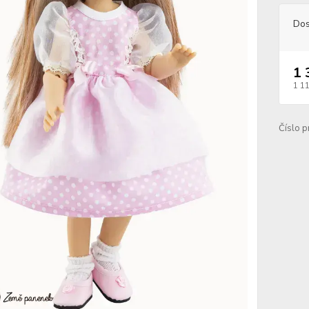
Dos
1 
1 1
Číslo p