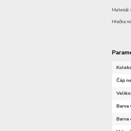
Materiál 
Hračka ne
Param
Kolek
Čáp n
Veliko
Barva 
Barva 