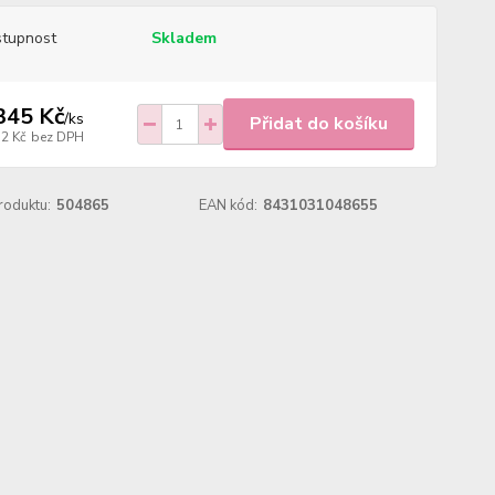
tupnost
Skladem
345 Kč
/
ks
Přidat do košíku
12 Kč
bez DPH
roduktu:
504865
EAN kód:
8431031048655