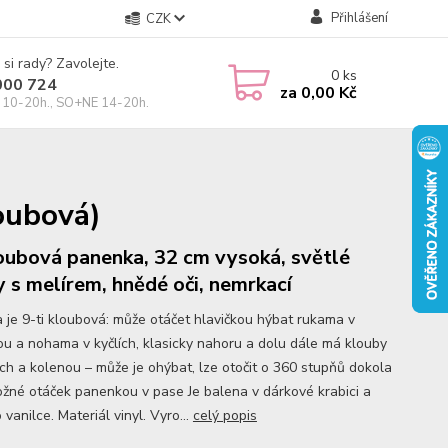
Přihlášení
CZK
 si rady? Zavolejte.
0
ks
000 724
za
0,00 Kč
10-20h., SO+NE 14-20h.
oubová)
oubová panenka, 32 cm vysoká, světlé
y s melírem, hnědé oči, nemrkací
 je 9-ti kloubová: může otáčet hlavičkou hýbat rukama v
u a nohama v kyčlích, klasicky nahoru a dolu dále má klouby
ech a kolenou – může je ohýbat, lze otočit o 360 stupňů dokola
ožné otáček panenkou v pase Je balena v dárkové krabici a
 vanilce. Materiál vinyl. Vyro...
celý popis