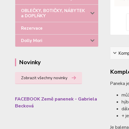
OBLEČKY, BOTIČKY, NÁBYTEK
a DOPLŇKY
Rezervace
Dolly Mori
Kompl
Novinky
Komple
Zobrazit všechny novinky
Paneka je
můž
FACEBOOK Země panenek - Gabriela
hýb
Becková
dál
+ j
Je balena