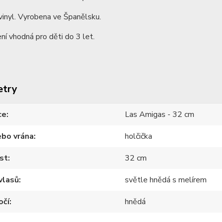
vinyl. Vyrobena ve Španělsku.
ní vhodná pro děti do 3 let.
etry
ce
Las Amigas - 32 cm
ebo vrána
holčička
st
32 cm
vlasů
světle hnědá s melírem
očí
hnědá