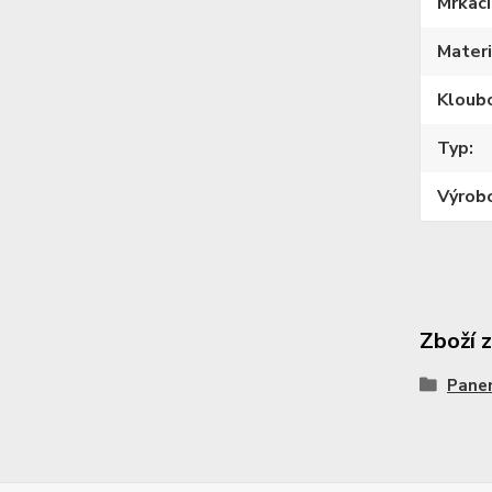
Mrkací
Materi
Kloub
Typ
Výrob
Zboží 
Pane