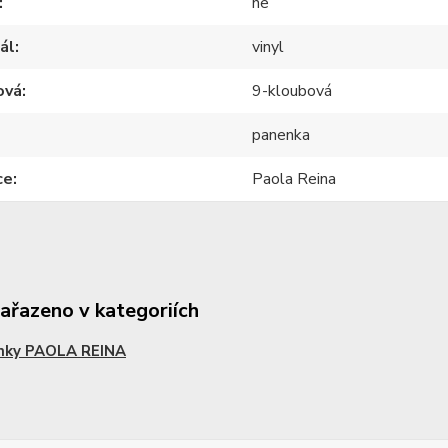
ne
ál
vinyl
ová
9-kloubová
panenka
ce
Paola Reina
zařazeno v kategoriích
nky PAOLA REINA