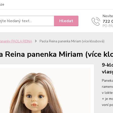
nze
Nevíte
Hledat
722 
PO-PÁ 
Panenky PAOLA REINA
Paola Reina panenka Miriam (více kloubová)
a Reina panenka Miriam (více kl
9-kl
vlas
Paneka
rameno
v lokt
+ je m
voní po