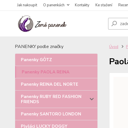
Jak nakoupit
O panenkách
Kontakty
Ke stažení
Rece
PANENKY podle značky
Úvod
Paol
Panenky GÖTZ
Panenky PAOLA REINA
Panenky REINA DEL NORTE
Panenky RUBY RED FASHION
FRIENDS
Panenky SANTORO LONDON
Plyšáci LUCKY DOGGY