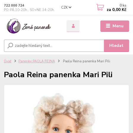
0
ks
722 000 724
CZK
za
0,00 Kč
PO-PÁ 10-20h., SO+NE 14-20h.
Menu
Hledat
Úvod
Panenky PAOLA REINA
Paola Reina panenka Mari Pili
Paola Reina panenka Mari Pili