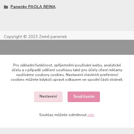
Panenky PAOLA REINA
Copyright © 2023 Země panenek
Pro základní funkčnost, zpříjemnění používání webu, analytické
účely a v případě udělení souhlasu také pro účely cílení reklamy
využíváme soubory cookies. Nastavení vlastních preferencí
cookies můžete kdykoli upravit odkazem ve spodní části stránek.
Kontakty
Souhlasím
Nastavení
722 000 724
Souhlas můžete odmítnout
zde
.
PO-PÁ 10-20h., SO+NE 14-20h.
zemepanenek@gmail.com